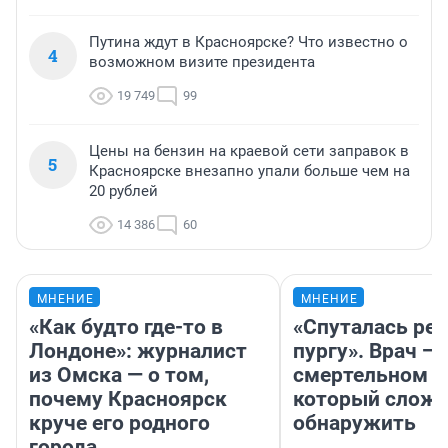
Путина ждут в Красноярске? Что известно о
4
возможном визите президента
19 749
99
Цены на бензин на краевой сети заправок в
5
Красноярске внезапно упали больше чем на
20 рублей
14 386
60
МНЕНИЕ
МНЕНИЕ
«Как будто где-то в
«Спуталась реч
Лондоне»: журналист
пургу». Врач — 
из Омска — о том,
смертельном д
почему Красноярск
который слож
круче его родного
обнаружить
города