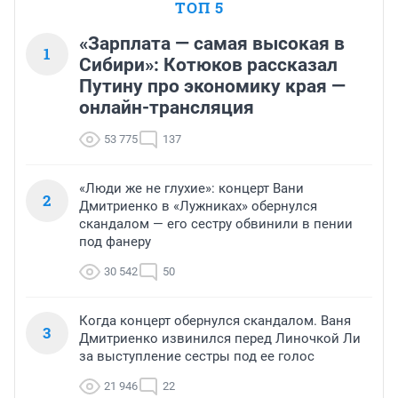
ТОП 5
«Зарплата — самая высокая в
1
Сибири»: Котюков рассказал
Путину про экономику края —
онлайн-трансляция
53 775
137
«Люди же не глухие»: концерт Вани
2
Дмитриенко в «Лужниках» обернулся
скандалом — его сестру обвинили в пении
под фанеру
30 542
50
Когда концерт обернулся скандалом. Ваня
3
Дмитриенко извинился перед Линочкой Ли
за выступление сестры под ее голос
21 946
22