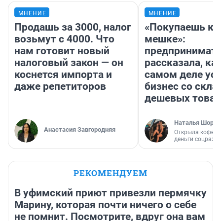
МНЕНИЕ
МНЕНИЕ
Продашь за 3000, налог
«Покупаешь ко
возьмут с 4000. Что
мешке»:
нам готовит новый
предпринимат
налоговый закон — он
рассказала, как
коснется импорта и
самом деле ус
даже репетиторов
бизнес со скл
дешевых това
Наталья Шорох
Анастасия Завгородняя
Открыла кофейн
деньги соцразв
РЕКОМЕНДУЕМ
В уфимский приют привезли пермячку
Марину, которая почти ничего о себе
не помнит. Посмотрите, вдруг она вам