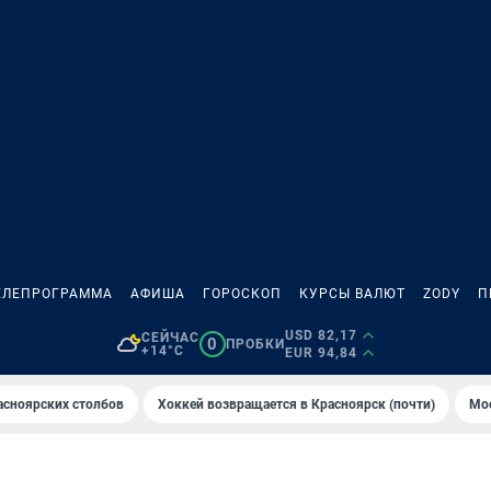
ЕЛЕПРОГРАММА
АФИША
ГОРОСКОП
КУРСЫ ВАЛЮТ
ZODY
П
USD 82,17
СЕЙЧАС
0
ПРОБКИ
+14°C
EUR 94,84
асноярских столбов
Хоккей возвращается в Красноярск (почти)
Мос