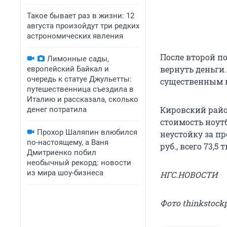
Такое бывает раз в жизни: 12
августа произойдут три редких
астрономических явления
После второй п
Лимонные сады,
вернуть деньги
европейский Байкал и
очередь к статуе Джульетты:
существенным н
путешественница съездила в
Италию и рассказала, сколько
Кировский райо
денег потратила
стоимость ноутб
Прохор Шаляпин влюбился
неустойку за пр
по-настоящему, а Ваня
руб., всего 73,5
Дмитриенко побил
необычный рекорд: новости
из мира шоу-бизнеса
НГС.НОВОСТИ
Фото thinkstock