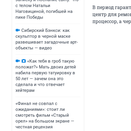
с телом Натальи
В период гаран
Наговициной, погибшей на
центр для ремо
пике Победы
процессор, а че
Сибирский Бэнкси: как
скульптор в черной маске
развешивает загадочные арт-
объекты — видео
«Как тебя в гроб такую
положат?» Мать двоих детей
набила первую татуировку в
50 лет — зачем она это
сделала и что отвечает
хейтерам
«Финал не совпал с
ожиданиями»: стоит ли
смотреть фильм «Старый
орел» на большом экране —
честная рецензия