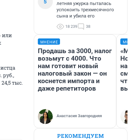
5
летняя ужурка пыталась
успокоить трехмесячного
сына и убила его
18 239
38
р или
к
МНЕНИЕ
МНЕНИ
Продашь за 3000, налог
«Мы в
возьмут с 4000. Что
Нолан
нам готовит новый
настр
 истца
налоговый закон — он
смотр
 руб.,
коснется импорта и
чтобы
24,5 тыс.
даже репетиторов
выгля
Анастасия Завгородняя
РЕКОМЕНДУЕМ