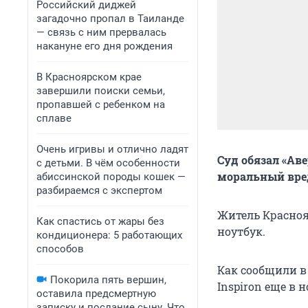
Российский диджей
загадочно пропал в Таиланде
— связь с ним прервалась
накануне его дня рождения
В Красноярском крае
завершили поиски семьи,
пропавшей с ребенком на
сплаве
Очень игривы и отлично ладят
Суд обязал «Ав
с детьми. В чём особенности
моральный вре
абиссинской породы кошек —
разбираемся с экспертом
Житель Красноя
Как спастись от жары без
ноутбук.
кондиционера: 5 работающих
способов
Как сообщили в 
Покорила пять вершин,
Inspiron еще в н
оставила предсмертную
записку и послание сыну. Что