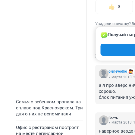
0
Увидели опечатку? В
Получай наг
КОММЕНТАР
olenevodko
7 марта 2013, 
а я про аверс ни
хорошо. 

блок питания уже 
Семья с ребенком пропала на
а вот про ДНС т
сплаве под Красноярском. Три
глупые попадают
дня о них не вспоминали
Гость
7 марта 2013, 
Офис с рестораном построят
наверное везде 
на месте легендарной