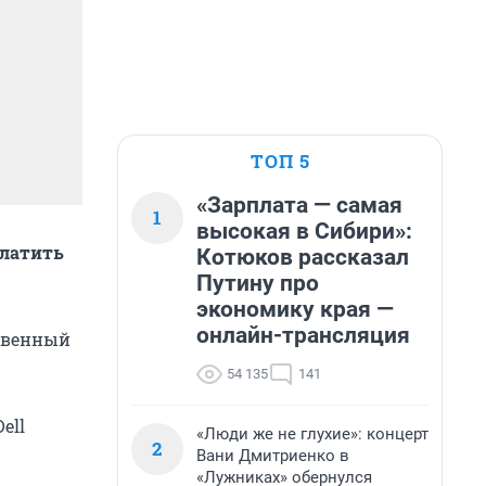
ТОП 5
«Зарплата — самая
1
высокая в Сибири»:
платить
Котюков рассказал
Путину про
экономику края —
онлайн-трансляция
ственный
54 135
141
ell
«Люди же не глухие»: концерт
2
Вани Дмитриенко в
«Лужниках» обернулся