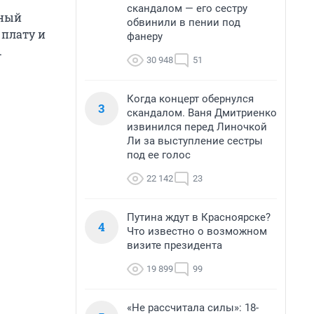
скандалом — его сестру
сный
обвинили в пении под
 плату и
фанеру
.
30 948
51
Когда концерт обернулся
3
скандалом. Ваня Дмитриенко
извинился перед Линочкой
Ли за выступление сестры
под ее голос
22 142
23
Путина ждут в Красноярске?
4
Что известно о возможном
визите президента
19 899
99
«Не рассчитала силы»: 18-