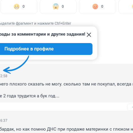
0
0
0
ыделите фрагмент и нажмите Ctrl+Enter
рады за комментарии и другие задания!
Подробнее в профиле
ИИ
13
22:58
чего плохого сказать не могу. сколько там не покупал, всегда 
2 года трудится а бук год.

очно хорошо не отзовусь, не нравится. продавцы порой просто
ся. вот как можно не отличить SATA и IDE
16:37
бардак, но как помню ДНС при продаже материнки с глюком не