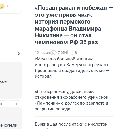
«Позавтракал и побежал —
0
это уже привычка»:
история пермского
марафонца Владимира
Никитина — он стал
чемпионом РФ 35 раз
12 часов
7 054
8
«Мечтал о большой жизни»:
иностранец из Камеруна переехал в
Ярославль и создал здесь семью —
история
все 
«Я потерял жену, детей, всё»:
откровения экс-рабочего уфимской
 очень 
«Лампочки» о долгах по зарплате и
+0
–1
закрытии завода
Выжившая после атаки с кислотой
 хотели 