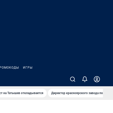
РОМОКОДЫ
ИГРЫ
т на Татышев откладывается
Директор красноярского завода под сан