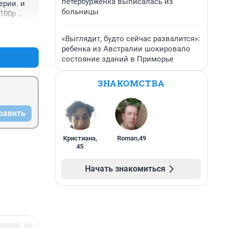
петербурженка выписалась из
рии. и 
больницы
100р 
+0
–0
«Выглядит, будто сейчас развалится»:
ребенка из Австралии шокировало
состояние зданий в Приморье
ЗНАКОМСТВА
равить
Кристиана
,
Roman
,
49
45
Начать знакомиться