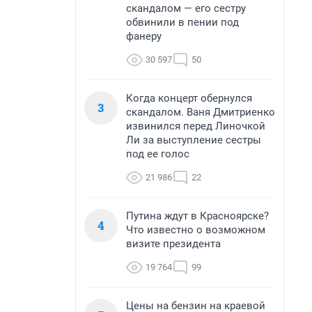
скандалом — его сестру
обвинили в пении под
фанеру
30 597
50
Когда концерт обернулся
3
скандалом. Ваня Дмитриенко
извинился перед Линочкой
Ли за выступление сестры
под ее голос
21 986
22
Путина ждут в Красноярске?
4
Что известно о возможном
визите президента
19 764
99
Цены на бензин на краевой