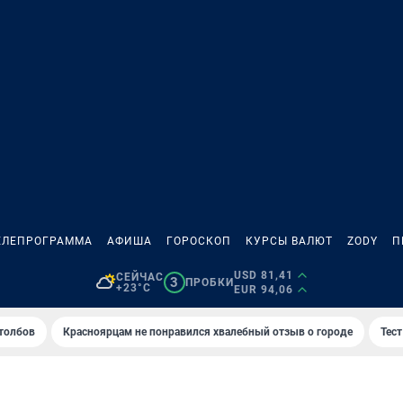
ЕЛЕПРОГРАММА
АФИША
ГОРОСКОП
КУРСЫ ВАЛЮТ
ZODY
П
USD 81,41
СЕЙЧАС
3
ПРОБКИ
+23°C
EUR 94,06
толбов
Красноярцам не понравился хвалебный отзыв о городе
Тес