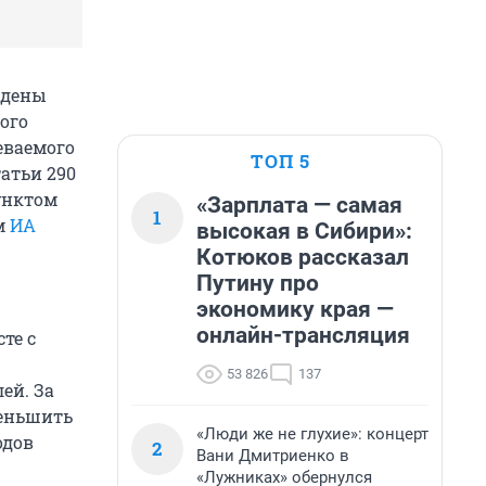
ждены
ого
еваемого
ТОП 5
атьи 290
унктом
«Зарплата — самая
1
ом
ИА
высокая в Сибири»:
Котюков рассказал
Путину про
экономику края —
онлайн-трансляция
те с
53 826
137
ей. За
еньшить
«Люди же не глухие»: концерт
одов
2
Вани Дмитриенко в
«Лужниках» обернулся