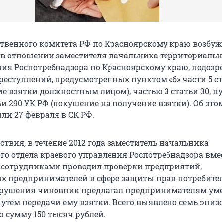
твенного комитета РФ по Красноярскому краю возбу
 в отношении заместителя начальника территориальн
ния Роспотребнадзора по Красноярскому краю, подозр
реступлений, предусмотренных пунктом «б» части 5 ст
ие взятки должностным лицом), частью 3 статьи 30, п
тьи 290 УК РФ (покушение на получение взятки). Об эт
ли 27 февраля в СК РФ.
твия, в течение 2012 года заместитель начальника
го отдела краевого управления Роспотребнадзора вмес
сотрудниками проводил проверки предприятий,
 предпринимателей в сфере защиты прав потребител
рушения чиновник предлагал предпринимателям ум
утем передачи ему взятки. Всего выявлено семь эпиз
ю сумму 150 тысяч рублей.