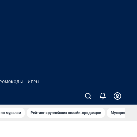
РОМОКОДЫ
ИГРЫ
т по мурaлaм
Рейтинг крупнейших онлайн-продавцов
Мусорный тех