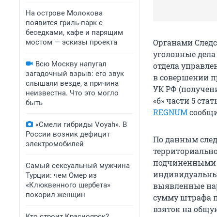
На острове Молокова
появится гриль-парк с
беседками, кафе и парящим
Органами Следс
мостом — эскизы проекта
уголовные дела
Всю Москву напугал
отдела управле
загадочный взрыв: его звук
в совершении п
слышали везде, а причина
УК РФ (получен
неизвестна. Что это могло
«б» части 5 ста
быть
REGNUM
сообщи
«Смели гибриды Voyah». В
России возник дефицит
По данным следс
электромобилей
территориально
подчиненными 
Самый сексуальный мужчина
индивидуальных
Турции: чем Омер из
«Клюквенного щербета»
выявленные на
покорил женщин
сумму штрафа п
взяток на общу
Кто строит Красноярск?