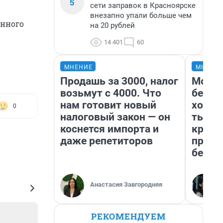
5
сети заправок в Красноярске
внезапно упали больше чем
енного
на 20 рублей
14 401
60
МНЕНИЕ
МНЕНИ
Продашь за 3000, налог
Мой б
возьмут с 4000. Что
береж
нам готовит новый
хотел
0
налоговый закон — он
тысяч
коснется импорта и
креди
даже репетиторов
приех
безоп
Анастасия Завгородняя
РЕКОМЕНДУЕМ