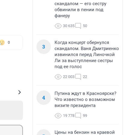
скандалом — его сестру
обвинили в пении под
фанеру
30 635
50
Когда концерт обернулся
0
3
скандалом. Ваня Дмитриенко
извинился перед Линочкой
Ли за выступление сестры
под ее голос
22 003
22
Путина ждут в Красноярске?
4
Что известно о возможном
визите президента
19 778
99
Цены на бензин на краевой