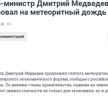
-министр Дмитрий Медведе
ровал на метеоритный дождь
5
252
 комментарий
тр Дмитрий Медведев предложил считать метеоритн
оярского экономического форума, сообщают российс
а. По мнению главы правительства, падение на земл
это символ опасности не только для экономики, но и д