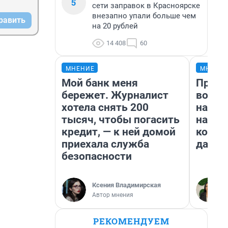
5
сети заправок в Красноярске
внезапно упали больше чем
равить
на 20 рублей
14 408
60
МНЕНИЕ
МНЕНИ
Мой банк меня
Прода
бережет. Журналист
возьм
хотела снять 200
нам г
тысяч, чтобы погасить
налог
кредит, — к ней домой
косне
приехала служба
даже 
безопасности
Ксения Владимирская
Автор мнения
РЕКОМЕНДУЕМ