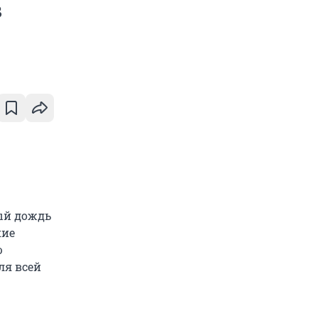
в
ый дождь
кие
ю
ля всей