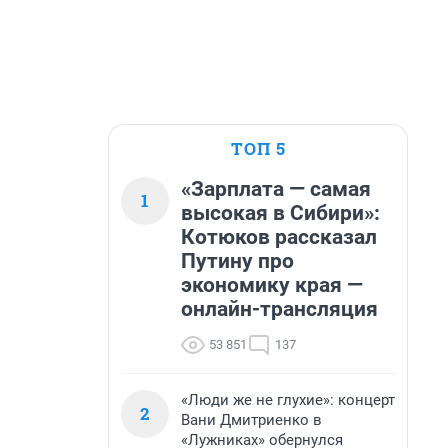
ТОП 5
«Зарплата — самая
1
высокая в Сибири»:
Котюков рассказал
Путину про
экономику края —
онлайн-трансляция
53 851
137
«Люди же не глухие»: концерт
2
Вани Дмитриенко в
«Лужниках» обернулся