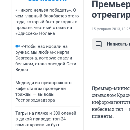
Премьер
«Никого нельзя победить». О
отреаги
чем главный блокбастер этого
года, который бьет рекорды в
прокате: честный отзыв на
15 февраля 2013, 13:2
«Одиссею» Нолана
Написать
«Чтобы нас носили на
ручках, мы любим»: нерпа
Сергеевна, которую спасли
бельком, стала звездой Сети.
Видео
Медведя из придорожного
Премьер-минис
кафе «Тайга» проверили
трижды — выводы
символом Красн
Росприроднадзора
информагентств
небесных тел – 
Тигры на пляже и 300 оленей
планеты.
в дикой природе: топ-24
самых красивых бухт