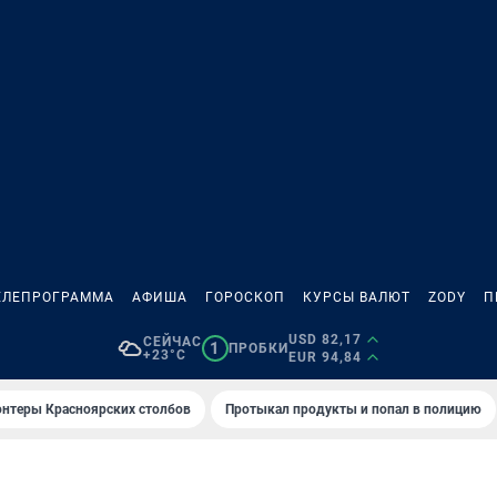
ЕЛЕПРОГРАММА
АФИША
ГОРОСКОП
КУРСЫ ВАЛЮТ
ZODY
П
USD 82,17
СЕЙЧАС
1
ПРОБКИ
+23°C
EUR 94,84
онтеры Красноярских столбов
Протыкал продукты и попал в полицию