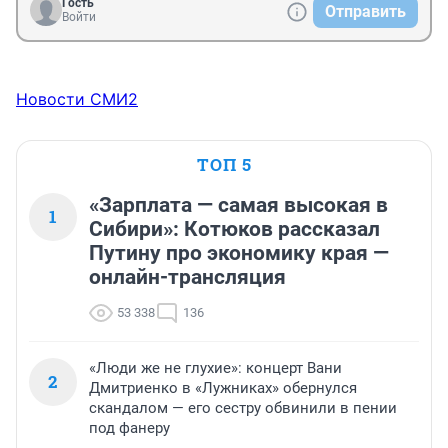
Гость
Отправить
Войти
Новости СМИ2
ТОП 5
«Зарплата — самая высокая в
1
Сибири»: Котюков рассказал
Путину про экономику края —
онлайн-трансляция
53 338
136
«Люди же не глухие»: концерт Вани
2
Дмитриенко в «Лужниках» обернулся
скандалом — его сестру обвинили в пении
под фанеру