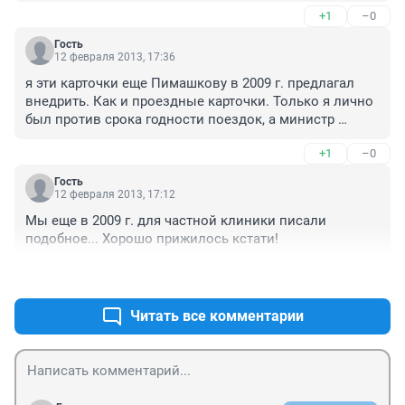
+1
–0
Гость
12 февраля 2013, 17:36
я эти карточки еще Пимашкову в 2009 г. предлагал 
внедрить. Как и проездные карточки. Только я лично 
был против срока годности поездок, а министр 
транспорта так и настоял. 

+1
–0
Может, хоть врачи начнут писать нормально диагноз 
и рецепты.

Гость
 Да и и не дело это, ходить с какой-то карточкой, в 
12 февраля 2013, 17:12
которой непонятно, что написано. Все должно 
Мы еще в 2009 г. для частной клиники писали 
заполняться печатным шрифтом, а не от руки. Так же 
подобное... Хорошо прижилось кстати!
на сайте больницы должен быть личный кабинет, где 
можно записаться на прием врача, получить 
+1
–0
консультацию по сети, связаться с врачом он-лайн, 
электронная очередь, получить направления на 
Читать все комментарии
обследования и прием анализов без визита к врачу, 
если таковое возможно. В общем, куча идей.. не 
знаю, будут ли они реализованы.