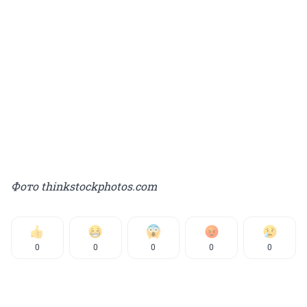
Фото thinkstockphotos.com
0
0
0
0
0