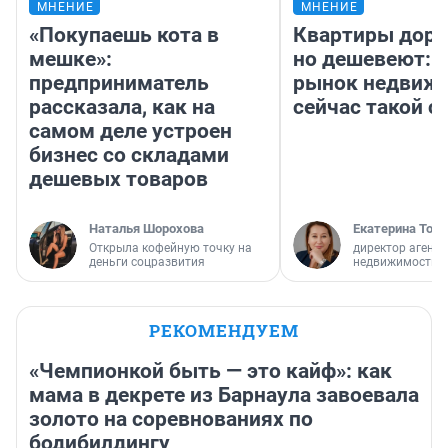
МНЕНИЕ
МНЕНИЕ
«Покупаешь кота в
Квартиры дор
мешке»:
но дешевеют: 
предприниматель
рынок недвиж
рассказала, как на
сейчас такой 
самом деле устроен
бизнес со складами
дешевых товаров
Наталья Шорохова
Екатерина Торо
Открыла кофейную точку на
директор агентс
деньги соцразвития
недвижимости
РЕКОМЕНДУЕМ
«Чемпионкой быть — это кайф»: как
мама в декрете из Барнаула завоевала
золото на соревнованиях по
бодибилдингу