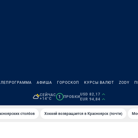
ЕЛЕПРОГРАММА
АФИША
ГОРОСКОП
КУРСЫ ВАЛЮТ
ZODY
П
USD 82,17
СЕЙЧАС
1
ПРОБКИ
+14°C
EUR 94,84
асноярских столбов
Хоккей возвращается в Красноярск (почти)
Мос