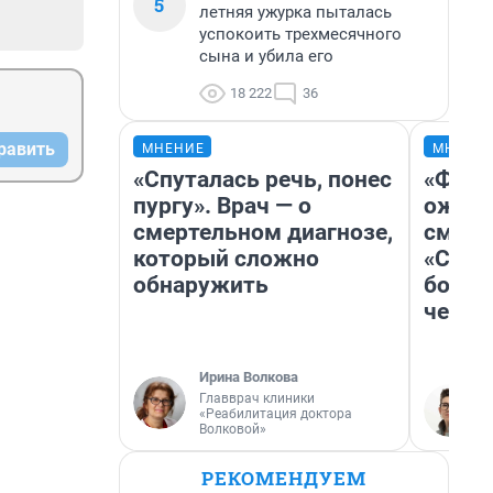
5
летняя ужурка пыталась
успокоить трехмесячного
сына и убила его
18 222
36
равить
МНЕНИЕ
МНЕНИ
«Спуталась речь, понес
«Фина
пургу». Врач — о
ожида
смертельном диагнозе,
смотр
который сложно
«Стар
обнаружить
больш
честн
Ирина Волкова
Главврач клиники
«Реабилитация доктора
Волковой»
РЕКОМЕНДУЕМ