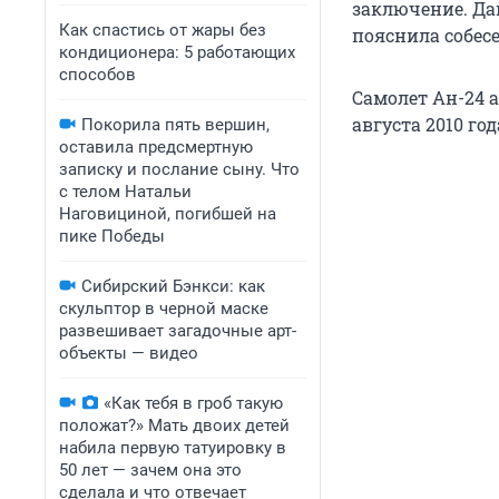
заключение. Дан
Как спастись от жары без
пояснила собес
кондиционера: 5 работающих
способов
Самолет Ан-24 
августа 2010 го
Покорила пять вершин,
оставила предсмертную
записку и послание сыну. Что
с телом Натальи
Наговициной, погибшей на
пике Победы
Сибирский Бэнкси: как
скульптор в черной маске
развешивает загадочные арт-
объекты — видео
«Как тебя в гроб такую
положат?» Мать двоих детей
набила первую татуировку в
50 лет — зачем она это
сделала и что отвечает