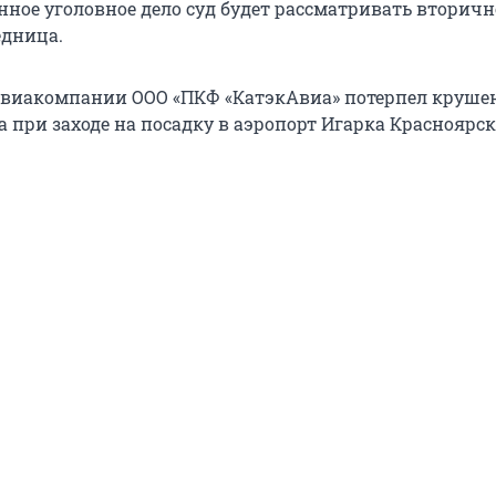
ное уголовное дело суд будет рассматривать вторично
едница.
авиакомпании ООО «ПКФ «КатэкАвиа» потерпел круше
да при заходе на посадку в аэропорт Игарка Красноярск