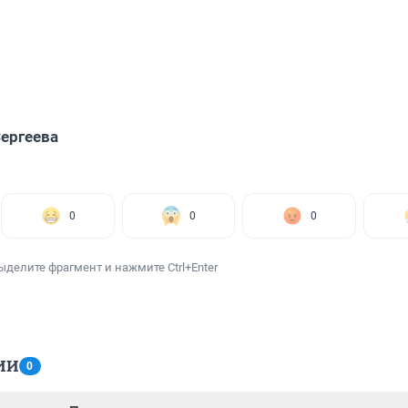
ергеева
0
0
0
ыделите фрагмент и нажмите Ctrl+Enter
ИИ
0