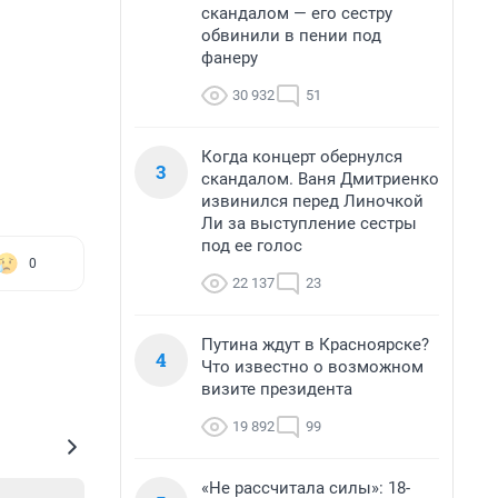
скандалом — его сестру
обвинили в пении под
фанеру
30 932
51
Когда концерт обернулся
3
скандалом. Ваня Дмитриенко
извинился перед Линочкой
Ли за выступление сестры
под ее голос
0
22 137
23
Путина ждут в Красноярске?
4
Что известно о возможном
визите президента
19 892
99
«Не рассчитала силы»: 18-