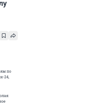
лу
иям по
н-24,
олая
ное