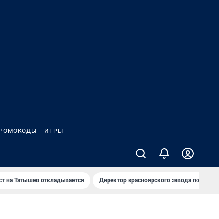
РОМОКОДЫ
ИГРЫ
т на Татышев откладывается
Директор красноярского завода под сан