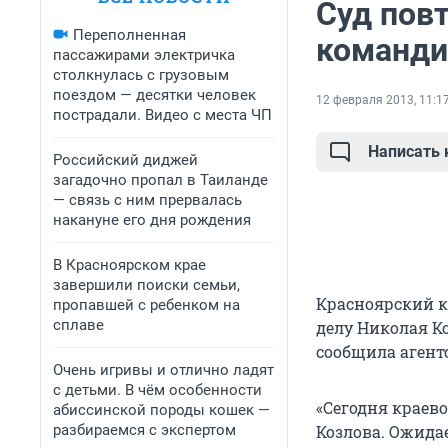
Суд повт
Переполненная
команди
пассажирами электричка
столкнулась с грузовым
поездом — десятки человек
12 февраля 2013, 11:1
пострадали. Видео с места ЧП
Написать
Российский диджей
загадочно пропал в Таиланде
— связь с ним прервалась
накануне его дня рождения
В Красноярском крае
завершили поиски семьи,
Красноярский к
пропавшей с ребенком на
сплаве
делу Николая Ко
сообщила агент
Очень игривы и отлично ладят
с детьми. В чём особенности
«Сегодня краев
абиссинской породы кошек —
разбираемся с экспертом
Козлова. Ожида