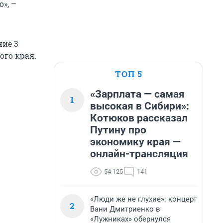
», –
ние 3
ого края.
ТОП 5
«Зарплата — самая
1
высокая в Сибири»:
Котюков рассказал
Путину про
экономику края —
онлайн-трансляция
54 125
141
«Люди же не глухие»: концерт
2
Вани Дмитриенко в
«Лужниках» обернулся