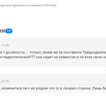
ыделите фрагмент и нажмите Ctrl+Enter
ИИ
19
, 11:53
ли с должности ... только зачем же ее поставили Председателе
-педагогической??? она сидит на комиссии и на всех свою зл
, 01:01
, измениться ли с ее уходом что то в лучшую сторону. Лишь бы