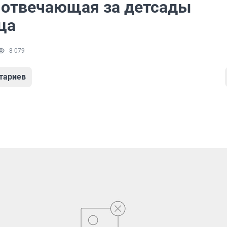
 отвечающая за детсады
ца
8 079
тариев