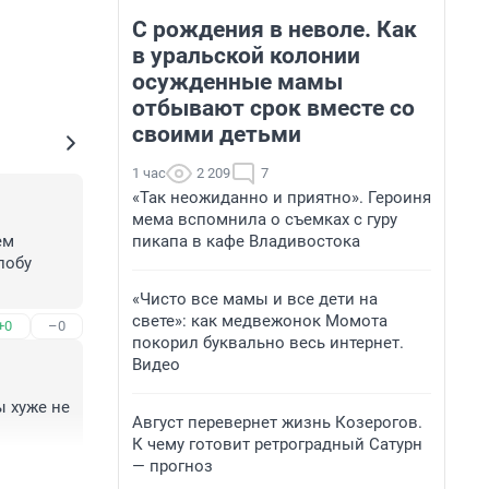
С рождения в неволе. Как
в уральской колонии
осужденные мамы
отбывают срок вместе со
своими детьми
1 час
2 209
7
«Так неожиданно и приятно». Героиня
мема вспомнила о съемках с гуру
пикапа в кафе Владивостока
м 
обу 
«Чисто все мамы и все дети на
свете»: как медвежонок Момота
+0
–0
покорил буквально весь интернет.
Видео
 хуже не 
Август перевернет жизнь Козерогов.
К чему готовит ретроградный Сатурн
— прогноз
+1
–0