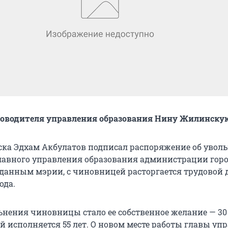
ководителя управления образования Нину Жилинску
ска Эдхам Акбулатов подписал распоряжение об увол
лавного управления образования администрации гор
данным мэрии, с чиновницей расторгается трудовой д
ода.
нения чиновницы стало ее собственное желание — 30
 исполняется 55 лет. О новом месте работы главы уп