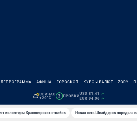
ЕЛЕПРОГРАММА
АФИША
ГОРОСКОП
КУРСЫ ВАЛЮТ
ZODY
П
USD 81,41
СЕЙЧАС
3
ПРОБКИ
+20°C
EUR 94,06
ют волонтеры Красноярских столбов
Новая сеть Шнайдеров поредела 