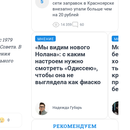
5
сети заправок в Красноярске
внезапно упали больше чем
на 20 рублей
14 359
60
 1979
МНЕНИЕ
МНЕНИ
Совета. В
«Мы видим нового
Мой б
ения
Нолана»: с каким
береж
ьного
настроем нужно
хотел
смотреть «Одиссею»,
тысяч
чтобы она не
креди
выглядела как фиаско
приех
безоп
Надежда Губарь
0
РЕКОМЕНДУЕМ