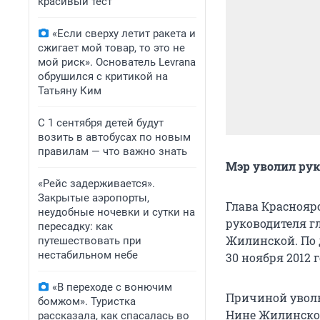
красивый тест
«Если сверху летит ракета и
сжигает мой товар, то это не
мой риск». Основатель Levrana
обрушился с критикой на
Татьяну Ким
С 1 сентября детей будут
возить в автобусах по новым
правилам — что важно знать
Мэр уволил ру
«Рейс задерживается».
Закрытые аэропорты,
Глава Краснояр
неудобные ночевки и сутки на
руководителя г
пересадку: как
Жилинской. По 
путешествовать при
нестабильном небе
30 ноября 2012 г
«В переходе с вонючим
Причиной уволь
бомжом». Туристка
Нине Жилинской
рассказала, как спасалась во