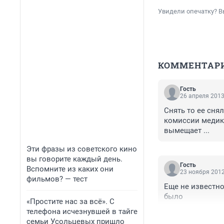
Увидели опечатку? В
КОММЕНТАР
Гость
26 апреля 2013
Снять то ее сня
комиссии медико
вымещает ...
Эти фразы из советского кино
вы говорите каждый день.
Гость
Вспомните из каких они
23 ноября 2012
фильмов? — тест
Еще не известно
было
«Простите нас за всё». С
телефона исчезнувшей в тайге
семьи Усольцевых пришло