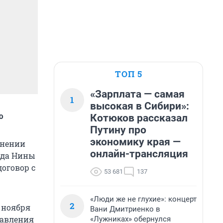
ТОП 5
«Зарплата — самая
1
высокая в Сибири»:
ю
Котюков рассказал
Путину про
экономику края —
ьнении
онлайн-трансляция
ода Нины
оговор с
53 681
137
«Люди же не глухие»: концерт
2
 ноября
Вани Дмитриенко в
равления
«Лужниках» обернулся