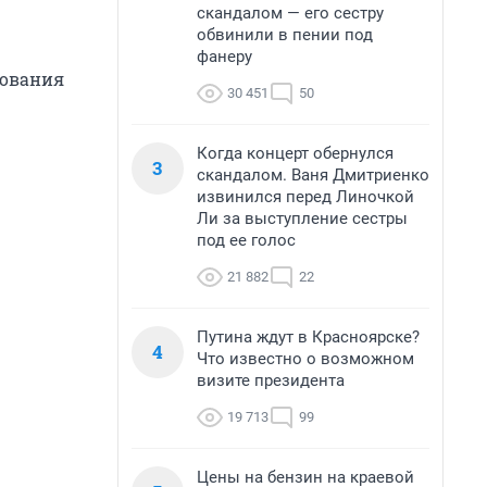
скандалом — его сестру
обвинили в пении под
фанеру
зования
30 451
50
Когда концерт обернулся
3
скандалом. Ваня Дмитриенко
извинился перед Линочкой
Ли за выступление сестры
под ее голос
21 882
22
Путина ждут в Красноярске?
4
Что известно о возможном
визите президента
19 713
99
Цены на бензин на краевой