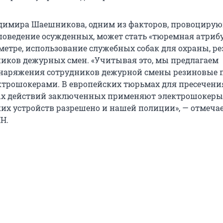
димира Шаешникова, одним из факторов, провоциру
поведение осужденных, может стать «тюремная атрибу
етре, использование служебных собак для охраны, р
ников дежурных смен. «Учитывая это, мы предлагаем
наряжения сотрудников дежурной смены резиновые 
ктрошокерами. В европейских тюрьмах для пресечени
х действий заключенных применяют электрошокеры
их устройств разрешено и нашей полиции», — отмечае
Н.