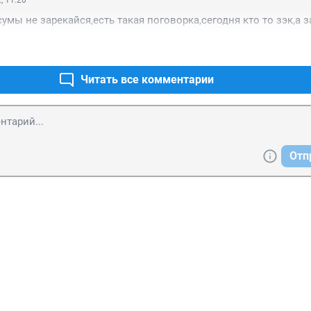
, 11:20
умы не зарекайся,есть такая поговорка,сегодня кто то зэк,а 
Читать все комментарии
Отп