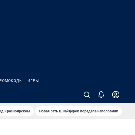
РОМОКОДЫ
ИГРЫ
од Крaсноярском
Новая сеть Шнайдеров поредела наполовину
На Л