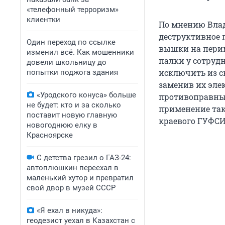
«телефонный терроризм»
клиентки
По мнению Вла
деструктивное 
Один переход по ссылке
вышки на перим
изменил всё. Как мошенники
палки у сотруд
довели школьницу до
исключить из с
попытки поджога здания
заменив их эле
«Уродского конуса» больше
противоправны
не будет: кто и за сколько
применение так
поставит новую главную
краевого ГУФСИ
новогоднюю елку в
Красноярске
С детства грезил о ГАЗ-24:
автоплюшкин переехал в
маленький хутор и превратил
свой двор в музей СССР
«Я ехал в никуда»:
геодезист уехал в Казахстан с