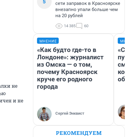
5
сети заправок в Красноярске
внезапно упали больше чем
на 20 рублей
14 385
60
МНЕНИЕ
МНЕНИ
«Как будто где-то в
«Спут
Лондоне»: журналист
пургу»
из Омска — о том,
смерт
почему Красноярск
котор
круче его родного
обнар
алки не
города
вью
ичен и не
Сергей Энквист
РЕКОМЕНДУЕМ