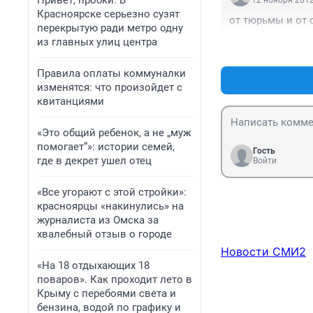
Привет, пробки. В
12 ноября 2012
Красноярске серьезно сузят
от тюрьмы и от с
перекрытую ради метро одну
из главных улиц центра
Правила оплаты коммуналки
изменятся: что произойдет с
квитанциями
«Это общий ребенок, а не „муж
помогает“»: истории семей,
Гость
где в декрет ушел отец
Войти
«Все угорают с этой стройки»:
красноярцы «накинулись» на
журналиста из Омска за
хвалебный отзыв о городе
Новости СМИ2
«На 18 отдыхающих 18
поваров». Как проходит лето в
Крыму с перебоями света и
бензина, водой по графику и