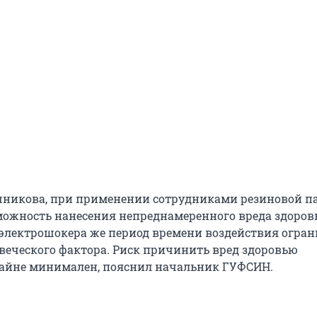
никова, при применении сотрудниками резиновой п
ожность нанесения непреднамеренного вреда здоро
 электрошокера же период времени воздействия огран
овеческого фактора. Риск причинить вред здоровью
айне минимален, пояснил начальник ГУФСИН.