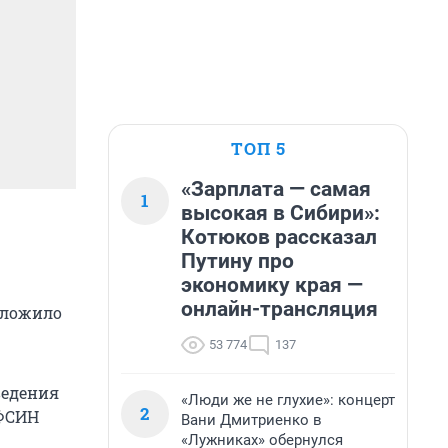
ТОП 5
«Зарплата — самая
1
высокая в Сибири»:
Котюков рассказал
Путину про
экономику края —
онлайн-трансляция
дложило
53 774
137
ведения
«Люди же не глухие»: концерт
2
УФСИН
Вани Дмитриенко в
«Лужниках» обернулся