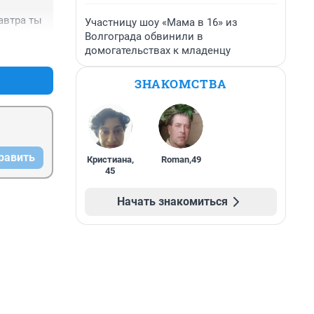
завтра ты
Участницу шоу «Мама в 16» из
Волгограда обвинили в
+0
–0
домогательствах к младенцу
ЗНАКОМСТВА
равить
Кристиана
,
Roman
,
49
45
Начать знакомиться