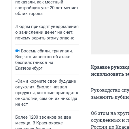
показали, как местный
застройщик уже 20 лет меняет
облик города
Людям приходят уведомления
о зачислении денег на счет:
почему верить этому опасно
Восемь сбили, три упали.
Все, что известно об атаке
беспилотников на
Краевое руков
Екатеринбург
использовать 
«Сами кормите свои будущие
опухоли». Биолог назвал
Руководство сл
продукты, которые приводят к
заменить дубин
онкологии, сам он их никогда
не ест
Об этом на кру
Более 1200 звонков за два
осужденных и л
месяца. В Красноярске
России по Кра
наказали банк за