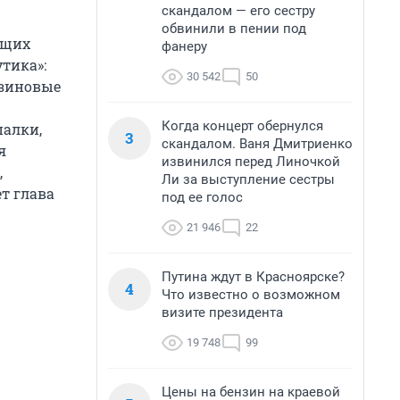
скандалом — его сестру
обвинили в пении под
ющих
фанеру
тика»:
30 542
50
езиновые
Когда концерт обернулся
палки,
3
скандалом. Ваня Дмитриенко
я
извинился перед Линочкой
,
Ли за выступление сестры
т глава
под ее голос
21 946
22
Путина ждут в Красноярске?
4
Что известно о возможном
визите президента
19 748
99
Цены на бензин на краевой