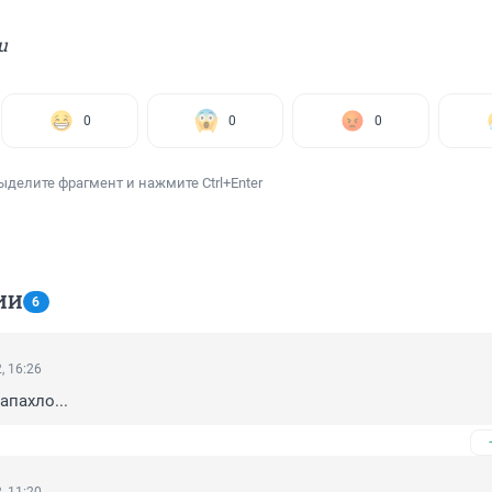
u
0
0
0
ыделите фрагмент и нажмите Ctrl+Enter
ИИ
6
, 16:26
пахло...