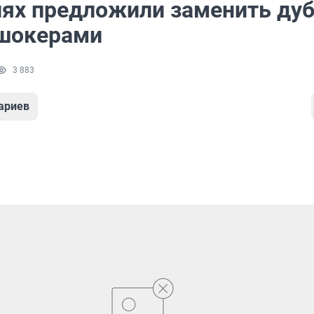
иях предложили заменить ду
шокерами
3 883
ариев