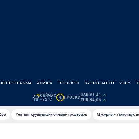
ЕЛЕПРОГРАММА
АФИША
ГОРОСКОП
КУРСЫ ВАЛЮТ
ZODY
П
USD 81,41
СЕЙЧАС
4
ПРОБКИ
+22°C
EUR 94,06
бов
Рейтинг крупнейших онлайн-продавцов
Мусорный технопарк п