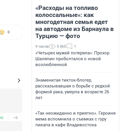
«Расходы на топливо
колоссальные»: как
многодетная семья едет
на автодоме из Барнаула в
0
Турцию — фото
9 часов
5 465
1
«Четырех мужей потеряла»: Прохор
Шаляпин проболтался о новой
возлюбленной
Знаменитая тикток-блогер,
рассказывавшая о борьбе с редкой
формой рака, умерла в возрасте 26
лет
«Так неожиданно и приятно». Героиня
+0
–0
мема вспомнила о съемках с гуру
пикапа в кафе Владивостока