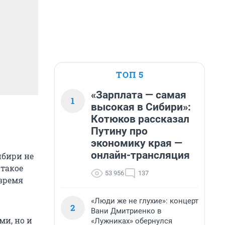
ТОП 5
«Зарплата — самая
1
высокая в Сибири»:
Котюков рассказал
Путину про
экономику края —
онлайн-трансляция
ибири не
 такое
53 956
137
 время
«Люди же не глухие»: концерт
2
Вани Дмитриенко в
ми, но и
«Лужниках» обернулся