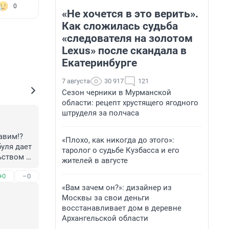
0
«Не хочется в это верить».
Как сложилась судьба
«следователя на золотом
Lexus» после скандала в
Екатеринбурге
7 августа
30 917
121
Сезон черники в Мурманской
области: рецепт хрустящего ягодного
штруделя за полчаса
вим!? 
«Плохо, как никогда до этого»:
уля дает 
таролог о судьбе Кузбасса и его
ьством 
жителей в августе
ерки все 
+0
–0
 Него 
«Вам зачем он?»: дизайнер из
Москвы за свои деньги
восстанавливает дом в деревне
Архангельской области