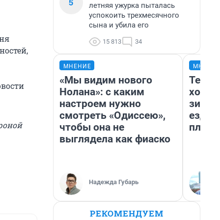
5
летняя ужурка пыталась
успокоить трехмесячного
сына и убила его
дня
15 813
34
ностей,
МНЕНИЕ
МНЕНИ
«Мы видим нового
Тепло
овости
Нолана»: с каким
холод
настроем нужно
зимой
смотреть «Одиссею»,
ездит
роной
чтобы она не
плюсы
выглядела как фиаско
Надежда Губарь
РЕКОМЕНДУЕМ