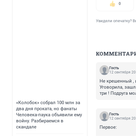
0
Увидели опечатку? В
КОММЕНТАР
Гость
12 сентября 20
Не крешенный , 
Уговорила, зашли
три ! Подруга мо
этот чирик кинул
«Колобок» собрал 100 млн за
Милые и Добрые 
два дня проката, но фанаты
тоже-золотые час
Человека-паука объявили ему
Гость
12 сентября 20
войну. Разбираемся в
скандале
Первое:
