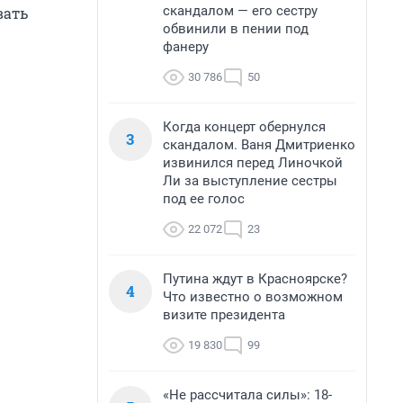
скандалом — его сестру
вать
обвинили в пении под
фанеру
30 786
50
Когда концерт обернулся
3
скандалом. Ваня Дмитриенко
извинился перед Линочкой
Ли за выступление сестры
под ее голос
22 072
23
Путина ждут в Красноярске?
4
Что известно о возможном
визите президента
19 830
99
«Не рассчитала силы»: 18-