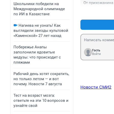
От прихожанина 
Школьники победили на
священники – ли
Международной олимпиаде
по ИИ в Казахстане
Пока священник 
службы,как толь
Нагиева не узнать! Как
таинства.

выглядели звезды культовой
И грехи священн
«Каменской» 27 лет назад
сана священника
Нам главно посе
Побережье Анапы
отвечать за свои 
Гость
заполонили ядовитые
Войти
медузы: что происходит с
Т.к священник п
пляжами
службы.
Рабочий день хотят сократить,
но только летом — и вот
почему. Новости 7 августа
Новости СМИ2
Тест на возраст мозга:
ответьте на эти 10 вопросов и
узнайте свой