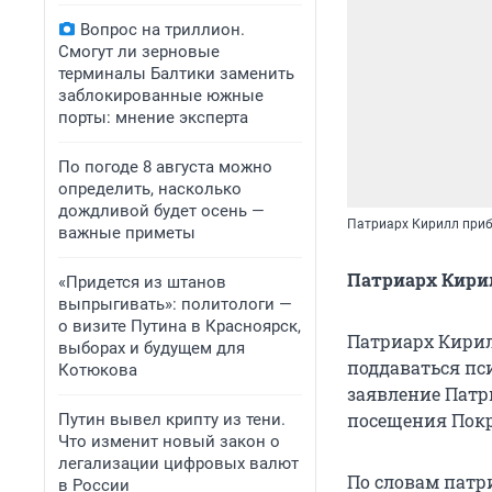
Вопрос на триллион.
Смогут ли зерновые
терминалы Балтики заменить
заблокированные южные
порты: мнение эксперта
По погоде 8 августа можно
определить, насколько
дождливой будет осень —
Патриарх Кирилл приб
важные приметы
Патриарх Кирил
«Придется из штанов
выпрыгивать»: политологи —
о визите Путина в Красноярск,
Патриарх Кирил
выборах и будущем для
поддаваться пс
Котюкова
заявление Патр
посещения Покр
Путин вывел крипту из тени.
Что изменит новый закон о
легализации цифровых валют
По словам патр
в России