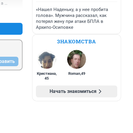
а 
«Нашел Наденьку, а у нее пробита
+0
–0
голова». Мужчина рассказал, как
потерял жену при атаке БПЛА в
ужбы и 
Архипо-Осиповке
шит 
ЗНАКОМСТВА
м будем 
равить
а и 
Кристиана
,
Roman
,
49
45
Начать знакомиться