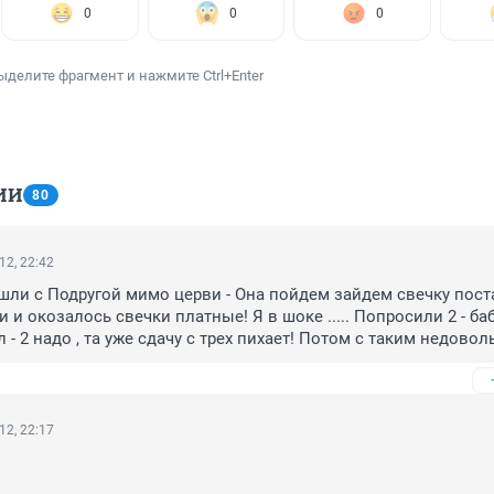
0
0
0
ыделите фрагмент и нажмите Ctrl+Enter
ИИ
80
12, 22:42
шли с Подругой мимо церви - Она пойдем зайдем свечку поста
 и окозалось свечки платные! Я в шоке ..... Попросили 2 - баб
л - 2 надо , та уже сдачу с трех пихает! Потом с таким недовол
а.... 10 рублей свечка! Во цена за обращение к Богу! Думал в ц
а от встречи с такими бабулями - мнение меняется(и глядя на
ы и т.д).Я ему не Верю !!!! Имхо
12, 22:17