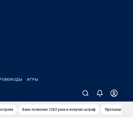
РОМОКОДЫ
ИГРЫ
 острове
Банк позвонил 1263 раза и получил штраф
Протыкал проду