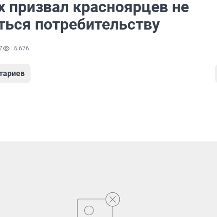
х призвал красноярцев не
ться потребительству
7
6 676
тариев