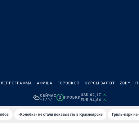
ЕЛЕПРОГРАММА
АФИША
ГОРОСКОП
КУРСЫ ВАЛЮТ
ZODY
П
USD 82,17
СЕЙЧАС
2
ПРОБКИ
+17°C
EUR 94,84
олбов
«Колобка» не стали показывать в Красноярске
Гриль-парк на