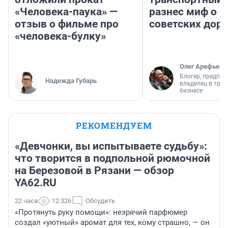
«Человека-паука» —
разнес миф о 
отзыв о фильме про
советских доро
«человека-булку»
Олег Арефьев
Блогер, предпри
Надежда Губарь
владелец в тра
бизнесе
РЕКОМЕНДУЕМ
«Девчонки, вы испытываете судьбу»:
что творится в подпольной рюмочной
на Березовой в Рязани — обзор
YA62.RU
22 часа
12 326
Обсудить
«Протянуть руку помощи»: незрячий парфюмер
создал «уютный» аромат для тех, кому страшно, — он