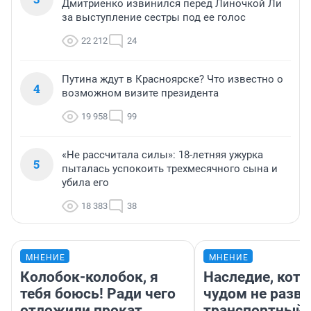
Дмитриенко извинился перед Линочкой Ли
за выступление сестры под ее голос
22 212
24
Путина ждут в Красноярске? Что известно о
4
возможном визите президента
19 958
99
«Не рассчитала силы»: 18-летняя ужурка
5
пыталась успокоить трехмесячного сына и
убила его
18 383
38
МНЕНИЕ
МНЕНИЕ
Колобок-колобок, я
Наследие, кото
тебя боюсь! Ради чего
чудом не разва
отложили прокат
транспортный 