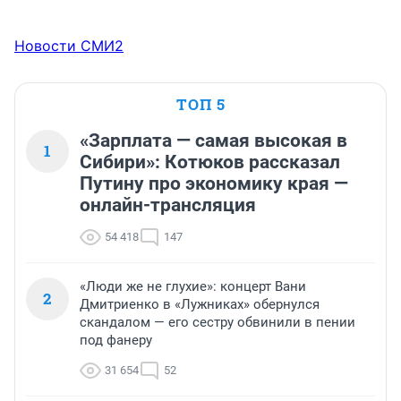
Новости СМИ2
ТОП 5
«Зарплата — самая высокая в
1
Сибири»: Котюков рассказал
Путину про экономику края —
онлайн-трансляция
54 418
147
«Люди же не глухие»: концерт Вани
2
Дмитриенко в «Лужниках» обернулся
скандалом — его сестру обвинили в пении
под фанеру
31 654
52