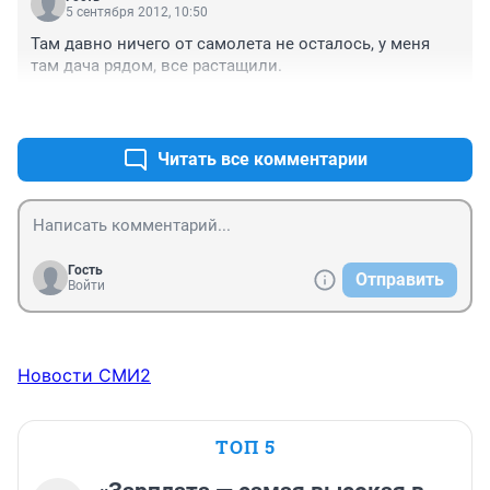
5 сентября 2012, 10:50
останки погибших пилотов,документы и прочее! Не 
интересна тема по-сути своей,так не пишите лучше 
Там давно ничего от самолета не осталось, у меня 
ничего,чем глупости... Хоть из уважения тем,кто там 
там дача рядом, все растащили.
покоится,под этими обломками. Хотя.. Кому это я...
+0
–0
Читать все комментарии
Гость
Отправить
Войти
Новости СМИ2
ТОП 5