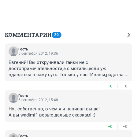
КОММЕНТАРИИ
20
Гость
5 сентября 2012, 19:36
Евгений! Вы откручивали гайки не с 
достопримечательности,а с могилы,если уж 
вдаваться в саму суть. Только у нас "Иваны,родства 
не помнящие" могут так обращаться,что с 
+0
–0
историей,что с последним пристанищем усопших!  
Варвары и есть! Во-вторых: Сой,Артём и сергей гость! 
Гость
Вы как себе представляете место катастрофы через 
5 сентября 2012, 15:48
70лет? Как получасовой давности автомобильную 
Ну.. собственно, о чем я и написал выше!

аварию на дороге чтоль? То что растащили 
А вы wadimf1 верьте дальше сказкам! :)
"благодарные потомки" с поверхности,ещё не говорит 
о том,что на глубине до нескольких метров (в 
+0
–0
зависимости от плотности грунта, массы и скорости 
падавшего самолёта и т.п.) не останутся обломки, 
Гость