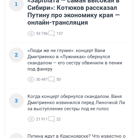
«Зарплата — самая высокая в
1
Сибири»: Котюков рассказал
Путину про экономику края —
онлайн-трансляция
53 736
137
«Люди же не глухие»: концерт Вани
2
Дмитриенко в «Лужниках» обернулся
скандалом — его сестру обвинили в пении
под фанеру
30 497
50
Когда концерт обернулся скандалом. Ваня
3
Дмитриенко извинился перед Линочкой Ли
за выступление сестры под ее голос
21 911
22
Путина ждут в Красноярске? Что известно о