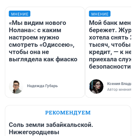
МНЕНИЕ
МНЕНИЕ
«Мы видим нового
Мой банк меня
Нолана»: с каким
бережет. Журн
настроем нужно
хотела снять 2
смотреть «Одиссею»,
тысяч, чтобы п
чтобы она не
кредит, — к не
выглядела как фиаско
приехала служ
безопасности
Ксения Владим
Надежда Губарь
Автор мнения
РЕКОМЕНДУЕМ
Соль земли забайкальской.
Нижегородцевы