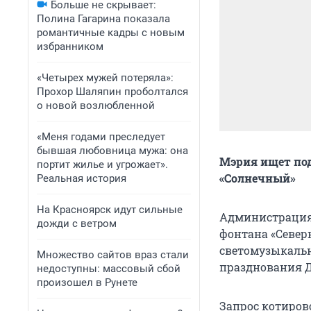
Больше не скрывает:
Полина Гагарина показала
романтичные кадры с новым
избранником
«Четырех мужей потеряла»:
Прохор Шаляпин проболтался
о новой возлюбленной
«Меня годами преследует
бывшая любовница мужа: она
Мэрия ищет под
портит жилье и угрожает».
«Солнечный»
Реальная история
На Красноярск идут сильные
Администрация
дожди с ветром
фонтана «Север
светомузыкальн
Множество сайтов враз стали
празднования Дн
недоступны: массовый сбой
произошел в Рунете
Запрос котиров