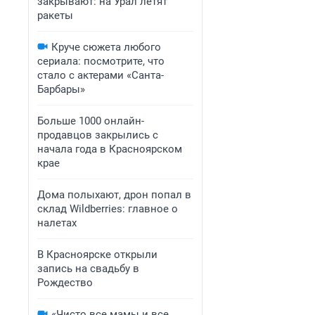
закрывают: на Урал летят
ракеты
Круче сюжета любого
сериала: посмотрите, что
стало с актерами «Санта-
Барбары»
Больше 1000 онлайн-
продавцов закрылись с
начала года в Красноярском
крае
Дома полыхают, дрон попал в
склад Wildberries: главное о
налетах
В Красноярске открыли
запись на свадьбу в
Рождество
«Чисто все мамы и все