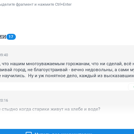
ыделите фрагмент и нажмите Ctrl+Enter
ИИ
17
09:40
 что нашим многоуважаемым горожанам, что ни сделай, всё н
аивай город, не благоустраивай - вечно недовольны, а сами му
е научились.  Ну и уж понятное дело, каждый из высказавшихс
до лучше и гораздо дешевле - висячие сады Семирамиды за 1
20:16
 стыдно когда старики живут на хлебе и воде?