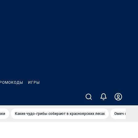
РОМОКОДЫ
ИГРЫ
шки
Какие чудо-грибы собирают в красноярских лесах
Омич сравни