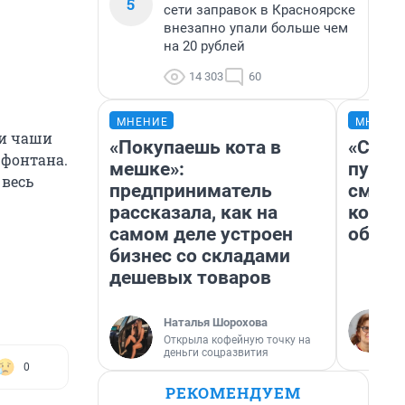
5
сети заправок в Красноярске
внезапно упали больше чем
на 20 рублей
14 303
60
МНЕНИЕ
МНЕНИ
 и чаши
«Покупаешь кота в
«Спут
 фонтана.
мешке»:
пургу»
 весь
предприниматель
смерт
рассказала, как на
котор
самом деле устроен
обнар
бизнес со складами
дешевых товаров
Наталья Шорохова
Открыла кофейную точку на
деньги соцразвития
0
РЕКОМЕНДУЕМ