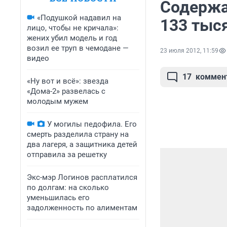
Содержа
«Подушкой надавил на
133 тыс
лицо, чтобы не кричала»:
жених убил модель и год
возил ее труп в чемодане —
23 июля 2012, 11:59
видео
17
коммен
«Ну вот и всё»: звезда
«Дома-2» развелась с
молодым мужем
У могилы педофила. Его
смерть разделила страну на
два лагеря, а защитника детей
отправила за решетку
Экс-мэр Логинов расплатился
по долгам: на сколько
уменьшилась его
задолженность по алиментам