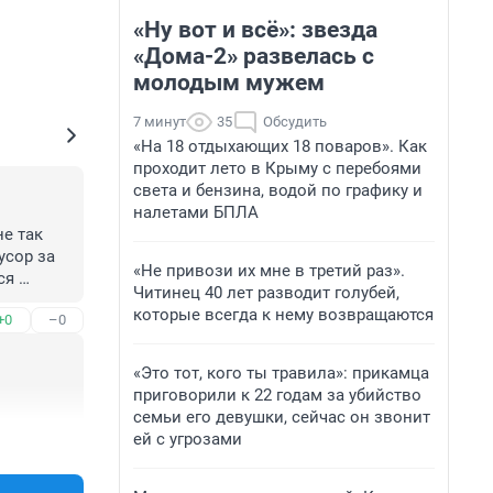
«Ну вот и всё»: звезда
«Дома-2» развелась с
молодым мужем
7 минут
35
Обсудить
«На 18 отдыхающих 18 поваров». Как
проходит лето в Крыму с перебоями
света и бензина, водой по графику и
налетами БПЛА
е так 
сор за 
«Не привози их мне в третий раз».
я 
Читинец 40 лет разводит голубей,
5 
которые всегда к нему возвращаются
+0
–0
«Это тот, кого ты травила»: прикамца
приговорили к 22 годам за убийство
семьи его девушки, сейчас он звонит
ей с угрозами
+0
–0