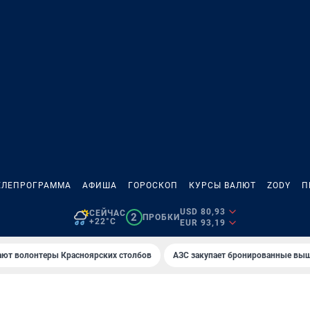
ЕЛЕПРОГРАММА
АФИША
ГОРОСКОП
КУРСЫ ВАЛЮТ
ZODY
П
USD 80,93
СЕЙЧАС
2
ПРОБКИ
+22°C
EUR 93,19
ают волонтеры Красноярских столбов
AЗС закупает бронированные вы