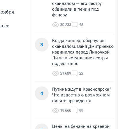
скандалом — его сестру
обвинили в пении под
ноября
фанеру
о
30 233
48
ракт
Когда концерт обернулся
3
скандалом. Ваня Дмитриенко
извинился перед Линочкой
Ли за выступление сестры
под ее голос
21 689
22
Путина ждут в Красноярске?
4
Что известно о возможном
визите президента
19 660
99
Цены на бензин на краевой