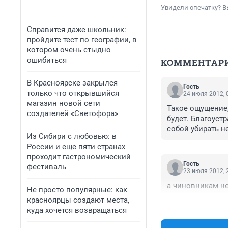
Увидели опечатку? В
Справится даже школьник:
пройдите тест по географии, в
котором очень стыдно
ошибиться
КОММЕНТАР
В Красноярске закрылся
Гость
только что открывшийся
24 июля 2012, 
магазин новой сети
Такое ощущение,
создателей «Светофора»
будет. Благоустр
собой убирать н
Из Сибири с любовью: в
сделал бы гораз
России и еще пяти странах
рублей.
проходит гастрономический
Гость
фестиваль
23 июля 2012, 
а чиновникам не
Не просто популярные: как
красноярцы создают места,
куда хочется возвращаться