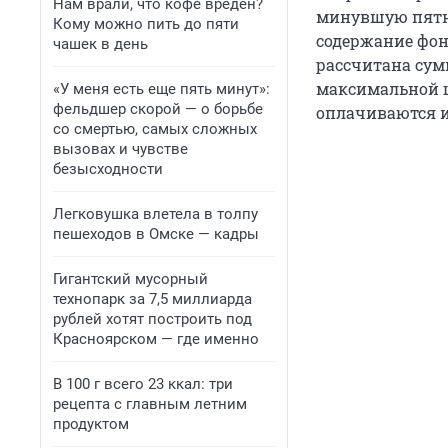
Нам врали, что кофе вреден?
минувшую пятниц
Кому можно пить до пяти
содержание фонт
чашек в день
рассчитана сумм
максимальной це
«У меня есть еще пять минут»:
фельдшер скорой — о борьбе
оплачиваются из
со смертью, самых сложных
вызовах и чувстве
безысходности
Легковушка влетела в толпу
пешеходов в Омске — кадры
Гигантский мусорный
технопарк за 7,5 миллиарда
рублей хотят построить под
Красноярском — где именно
В 100 г всего 23 ккал: три
рецепта с главным летним
продуктом