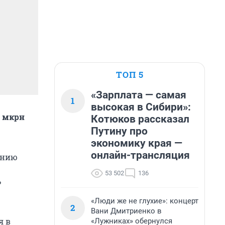
ТОП 5
«Зарплата — самая
1
высокая в Сибири»:
в мкрн
Котюков рассказал
Путину про
экономику края —
онлайн-трансляция
анию
53 502
136
ь
«Люди же не глухие»: концерт
2
Вани Дмитриенко в
я в
«Лужниках» обернулся