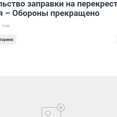
льство заправки на перекрес
я – Обороны прекращено
7 032
тариев