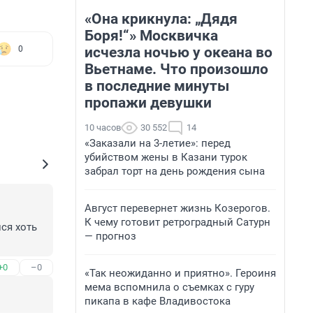
«Она крикнула: „Дядя
Боря!“» Москвичка
исчезла ночью у океана во
0
Вьетнаме. Что произошло
в последние минуты
пропажи девушки
10 часов
30 552
14
«Заказали на 3-летие»: перед
убийством жены в Казани турок
забрал торт на день рождения сына
Август перевернет жизнь Козерогов.
К чему готовит ретроградный Сатурн
я хоть 
— прогноз
+0
–0
«Так неожиданно и приятно». Героиня
мема вспомнила о съемках с гуру
пикапа в кафе Владивостока