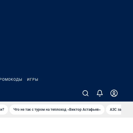
РОМОКОДЫ
ИГРЫ
ли?
Что не так с туром на теплоход «Виктор Астафьев»
AЗС закупае