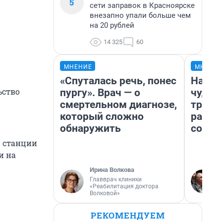
5
сети заправок в Красноярске
внезапно упали больше чем
на 20 рублей
14 325
60
МНЕНИЕ
МНЕНИ
«Спуталась речь, понес
Насле
ьство
пургу». Врач — о
чудом
смертельном диагнозе,
транс
который сложно
разне
обнаружить
совет
й станции
и на
Ирина Волкова
Главврач клиники
«Реабилитация доктора
Волковой»
РЕКОМЕНДУЕМ