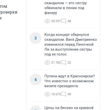
скандалом — его сестру
этом
обвинили в пении под
проверки
фанеру
и
30 297
48
Когда концерт обернулся
3
скандалом. Ваня Дмитриенко
извинился перед Линочкой
Ли за выступление сестры
под ее голос
21 782
22
Путина ждут в Красноярске?
4
Что известно о возможном
визите президента
19 675
99
Цены на бензин на краевой