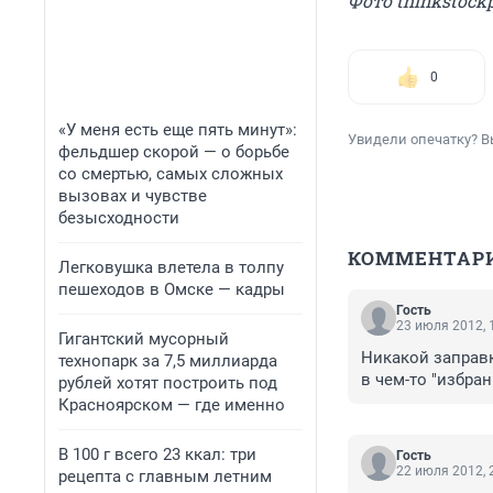
Фото thinkstock
0
«У меня есть еще пять минут»:
Увидели опечатку? В
фельдшер скорой — о борьбе
со смертью, самых сложных
вызовах и чувстве
безысходности
КОММЕНТАР
Легковушка влетела в толпу
пешеходов в Омске — кадры
Гость
23 июля 2012, 
Гигантский мусорный
Никакой заправк
технопарк за 7,5 миллиарда
в чем-то "избра
рублей хотят построить под
Красноярском — где именно
В 100 г всего 23 ккал: три
Гость
22 июля 2012, 
рецепта с главным летним