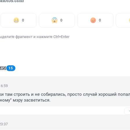
photos.com
0
0
0
ыделите фрагмент и нажмите Ctrl+Enter
ИИ
15
16:59
и там строить и не собирались, просто случай хороший попалс
нному" мэру засветиться.
23:37