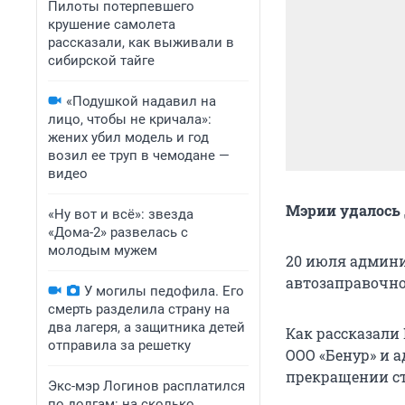
Пилоты потерпевшего
крушение самолета
рассказали, как выживали в
сибирской тайге
«Подушкой надавил на
лицо, чтобы не кричала»:
жених убил модель и год
возил ее труп в чемодане —
видео
Мэрии удалось
«Ну вот и всё»: звезда
«Дома-2» развелась с
молодым мужем
20 июля админи
автозаправочно
У могилы педофила. Его
смерть разделила страну на
два лагеря, а защитника детей
Как рассказали
отправила за решетку
ООО «Бенур» и 
прекращении ст
Экс-мэр Логинов расплатился
по долгам: на сколько