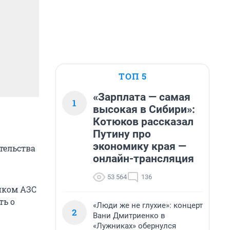
ТОП 5
«Зарплата — самая
1
высокая в Сибири»:
Котюков рассказал
Путину про
экономику края —
тельства
онлайн-трансляция
53 564
136
иком АЗС
ть о
«Люди же не глухие»: концерт
2
Вани Дмитриенко в
«Лужниках» обернулся