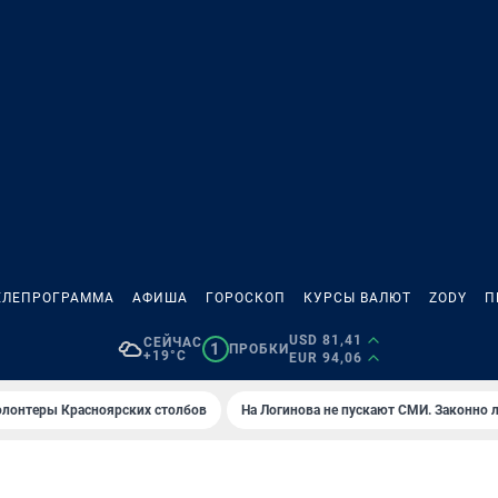
ЕЛЕПРОГРАММА
АФИША
ГОРОСКОП
КУРСЫ ВАЛЮТ
ZODY
П
USD 81,41
СЕЙЧАС
1
ПРОБКИ
+19°C
EUR 94,06
олонтеры Красноярских столбов
На Логинова не пускают СМИ. Законно 