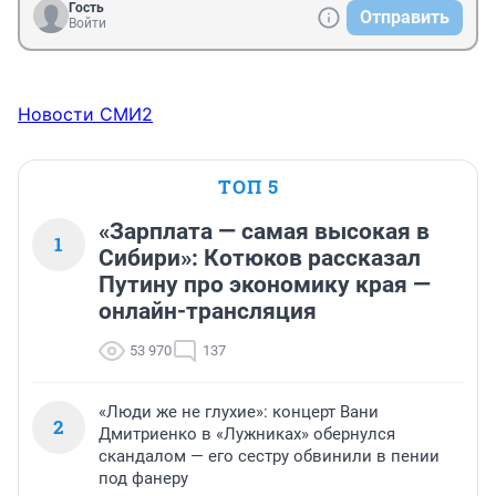
Гость
Отправить
Войти
Новости СМИ2
ТОП 5
«Зарплата — самая высокая в
1
Сибири»: Котюков рассказал
Путину про экономику края —
онлайн-трансляция
53 970
137
«Люди же не глухие»: концерт Вани
2
Дмитриенко в «Лужниках» обернулся
скандалом — его сестру обвинили в пении
под фанеру