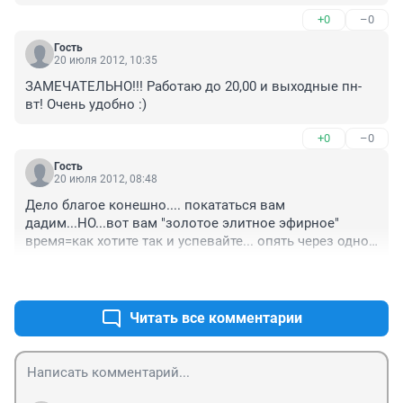
+0
–0
Гость
20 июля 2012, 10:35
ЗАМЕЧАТЕЛЬНО!!! Работаю до 20,00 и выходные пн-
вт! Очень удобно :)
+0
–0
Гость
20 июля 2012, 08:48
Дело благое конешно.... покататься вам 
дадим...НО...вот вам "золотое элитное эфирное" 
время=как хотите так и успевайте... опять через одно 
место  и  "все для народа", время в выходные собрало 
+0
–0
бы больше денег для той же реставрации льда, чем 
такая подачка
Читать все комментарии