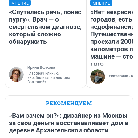
МНЕНИЕ
МНЕНИЕ
«Спуталась речь, понес
«Нет некрасив
пургу». Врач — о
городов, есть
смертельном диагнозе,
недофинансиро
который сложно
Путешественн
обнаружить
проехали 2000
километров по 
машине — стои
того
Ирина Волкова
Главврач клиники
Екатерина Лит
«Реабилитация доктора
Волковой»
РЕКОМЕНДУЕМ
«Вам зачем он?»: дизайнер из Москвы
за свои деньги восстанавливает дом в
деревне Архангельской области