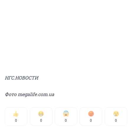
НГС.НОВОСТИ
Фото megalife.com.ua
0
0
0
0
0