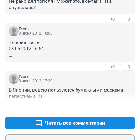
Не рано для тополя? Может это, все-таки, ива 
опушилась?
+0
–0
Гость
8 июня 2012, 18:08
Татьяна гость

08.06.2012 16:54

да да.... тополя с сучком под распил....с дуплом 
+0
–0
оставляем!)))
Гость
8 июня 2012, 17:39
В Японии, вовсю пользуются бумажными масками-
лепестками. ;))
+0
–0
Читать все комментарии