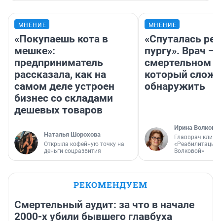
МНЕНИЕ
МНЕНИЕ
«Покупаешь кота в
«Спуталась реч
мешке»:
пургу». Врач — 
предприниматель
смертельном д
рассказала, как на
который слож
самом деле устроен
обнаружить
бизнес со складами
дешевых товаров
Ирина Волкова
Наталья Шорохова
Главврач клини
Открыла кофейную точку на
«Реабилитация 
деньги соцразвития
Волковой»
РЕКОМЕНДУЕМ
Смертельный аудит: за что в начале
2000-х убили бывшего главбуха