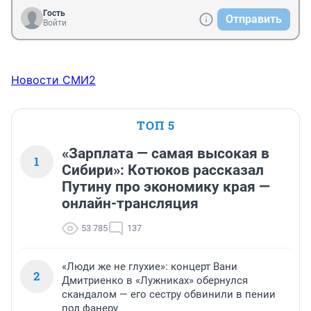
Гость
Отправить
Войти
Новости СМИ2
ТОП 5
«Зарплата — самая высокая в
1
Сибири»: Котюков рассказал
Путину про экономику края —
онлайн-трансляция
53 785
137
«Люди же не глухие»: концерт Вани
2
Дмитриенко в «Лужниках» обернулся
скандалом — его сестру обвинили в пении
под фанеру