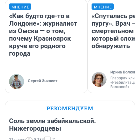
МНЕНИЕ
МНЕНИЕ
«Как будто где-то в
«Спуталась реч
Лондоне»: журналист
пургу». Врач — 
из Омска — о том,
смертельном д
почему Красноярск
который слож
круче его родного
обнаружить
города
Ирина Волкова
Главврач клини
Сергей Энквист
«Реабилитация 
Волковой»
РЕКОМЕНДУЕМ
Соль земли забайкальской.
Нижегородцевы
11 часов
8 134
7