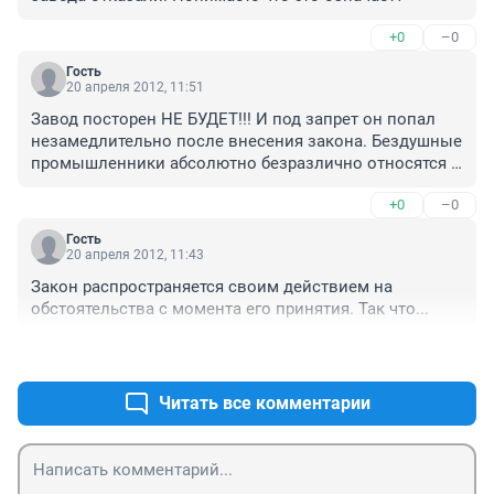
+0
–0
Гость
20 апреля 2012, 11:51
Завод посторен НЕ БУДЕТ!!! И под запрет он попал 
незамедлительно после внесения закона. Бездушные 
промышленники абсолютно безразлично относятся к 
экологии, общественному мнению, здоровью и 
+0
–0
политическому климату, за что и поплатятся, не на 
земле - так в аду. Обогащение любыми путями - 
Гость
стёрло с душ таких людей остатки святости.
20 апреля 2012, 11:43
Закон распространяется своим действием на 
обстоятельства с момента его принятия. Так что...
+0
–0
Читать все комментарии