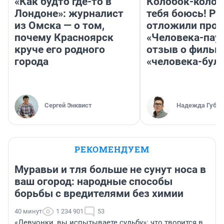
«Как будто где-то в
Колобок-колобо
Лондоне»: журналист
тебя боюсь! Ра
из Омска — о том,
отложили прок
почему Красноярск
«Человека-пау
круче его родного
отзыв о фильм
города
«человека-бул
Сергей Энквист
Надежда Губар
РЕКОМЕНДУЕМ
Муравьи и тля больше не сунут носа в
ваш огород: народные способы
борьбы с вредителями без химии
40 минут
1 234 901
53
«Девчонки, вы испытываете судьбу»: что творится в