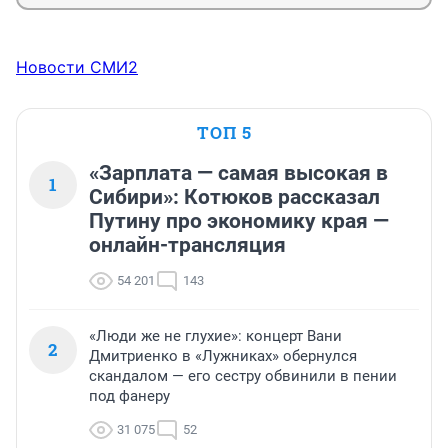
Новости СМИ2
ТОП 5
«Зарплата — самая высокая в
1
Сибири»: Котюков рассказал
Путину про экономику края —
онлайн-трансляция
54 201
143
«Люди же не глухие»: концерт Вани
2
Дмитриенко в «Лужниках» обернулся
скандалом — его сестру обвинили в пении
под фанеру
31 075
52