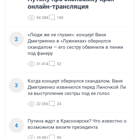
онлайн-трансляция
54 284
146
«Люди же не глухие»: концерт Вани
2
Дмитриенко в «Лужниках» обернулся
скандалом — его сестру обвинили в пении
под фанеру
31 414
52
Когда концерт обернулся скандалом. Ваня
3
Дмитриенко извинился перед Линочкой Ли
за выступление сестры под ее голос
22 266
24
Путина ждут в Красноярске? Что известно о
4
возможном визите президента
19 991
99