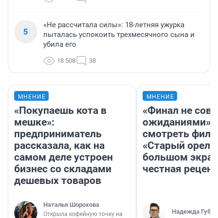
«Не рассчитала силы»: 18-летняя ужурка
5
пыталась успокоить трехмесячного сына и
убила его
18 508
38
МНЕНИЕ
МНЕНИЕ
«Покупаешь кота в
«Финал не совп
мешке»:
ожиданиями»: 
предприниматель
смотреть фил
рассказала, как на
«Старый орел» 
самом деле устроен
большом экран
бизнес со складами
честная рецен
дешевых товаров
Наталья Шорохова
Надежда Губар
Открыла кофейную точку на