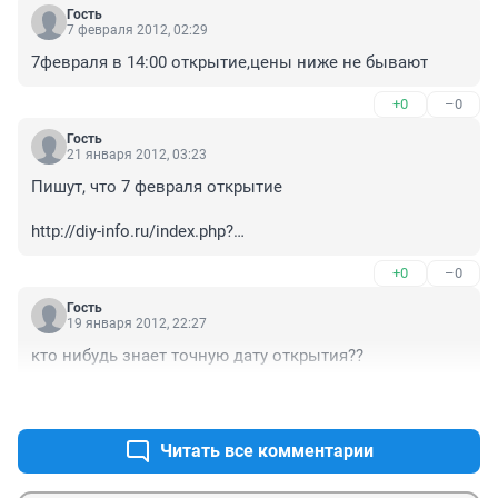
Гость
7 февраля 2012, 02:29
7февраля в 14:00 открытие,цены ниже не бывают
+0
–0
Гость
21 января 2012, 03:23
Пишут, что 7 февраля открытие

http://diy-info.ru/index.php?
option=com_content&view=article&id=1142:leroy-merlin---
+0
–0
-7-&catid=36:leroy-merlin&Itemid=80
Гость
19 января 2012, 22:27
кто нибудь знает точную дату открытия??
+0
–0
Читать все комментарии