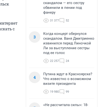
скандалом — его сестру
ильск
обвинили в пении под
фанеру
31 377
52
 интернет
скать с
Когда концерт обернулся
3
скандалом. Ваня Дмитриенко
извинился перед Линочкой
Ли за выступление сестры
под ее голос
22 257
24
Путина ждут в Красноярске?
4
Что известно о возможном
визите президента
19 980
99
«Не рассчитала силы»: 18-