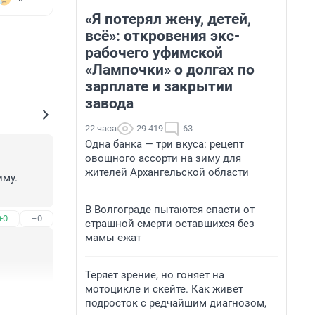
«Я потерял жену, детей,
всё»: откровения экс-
рабочего уфимской
«Лампочки» о долгах по
зарплате и закрытии
завода
22 часа
29 419
63
Одна банка — три вкуса: рецепт
овощного ассорти на зиму для
жителей Архангельской области
му. 
В Волгограде пытаются спасти от
+0
–0
страшной смерти оставшихся без
мамы ежат
Теряет зрение, но гоняет на
мотоцикле и скейте. Как живет
+0
–0
подросток с редчайшим диагнозом,