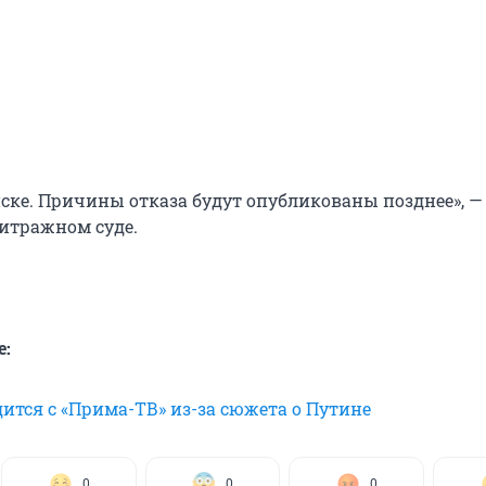
иске. Причины отказа будут опубликованы позднее», —
итражном суде.
е:
ится с «Прима-ТВ» из-за сюжета о Путине
0
0
0