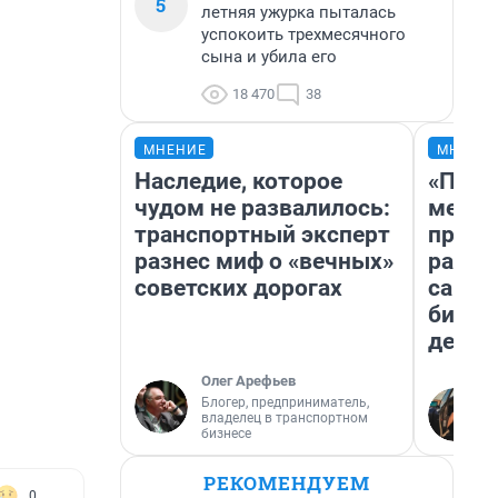
5
летняя ужурка пыталась
успокоить трехмесячного
сына и убила его
18 470
38
МНЕНИЕ
МНЕНИ
Наследие, которое
«Поку
чудом не развалилось:
мешке
транспортный эксперт
предп
разнес миф о «вечных»
расска
советских дорогах
самом
бизне
дешев
Олег Арефьев
Блогер, предприниматель,
владелец в транспортном
бизнесе
РЕКОМЕНДУЕМ
0