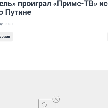
ель» проиграл «Приме-ТВ» ис
о Путине
3 891
ариев