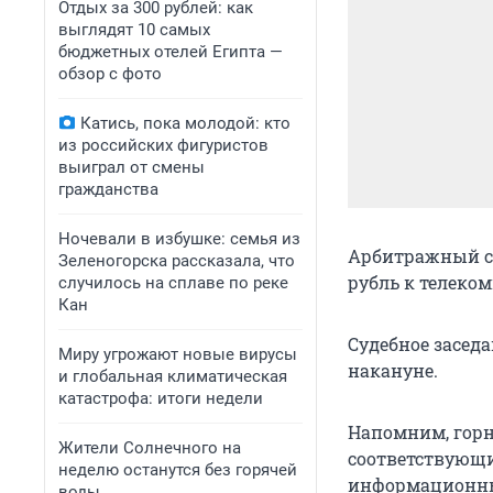
Отдых за 300 рублей: как
выглядят 10 самых
бюджетных отелей Египта —
обзор с фото
Катись, пока молодой: кто
из российских фигуристов
выиграл от смены
гражданства
Ночевали в избушке: семья из
Арбитражный су
Зеленогорска рассказала, что
рубль к телеко
случилось на сплаве по реке
Кан
Судебное засед
Миру угрожают новые вирусы
накануне.
и глобальная климатическая
катастрофа: итоги недели
Напомним, горн
Жители Солнечного на
соответствующ
неделю останутся без горячей
информационные
воды