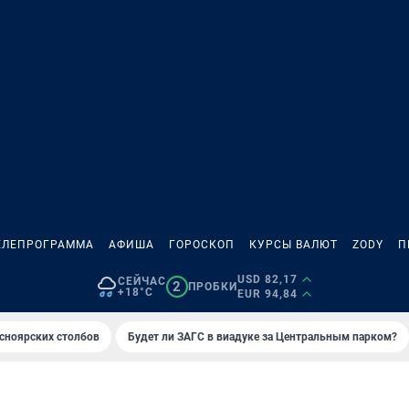
ЕЛЕПРОГРАММА
АФИША
ГОРОСКОП
КУРСЫ ВАЛЮТ
ZODY
П
USD 82,17
СЕЙЧАС
2
ПРОБКИ
+18°C
EUR 94,84
сноярских столбов
Будет ли ЗАГС в виадуке за Центральным парком?