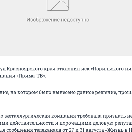
д Красноярского края отклонил иск «Норильского ник
мпании «Прима-ТВ».
ание, на котором было вынесено данное решение, прош
о-металлургическая компания требовала признать н
ими действительности и порочащими деловую репут
 сообщения телеканала от 27 и 31 августа «Жизнь в 