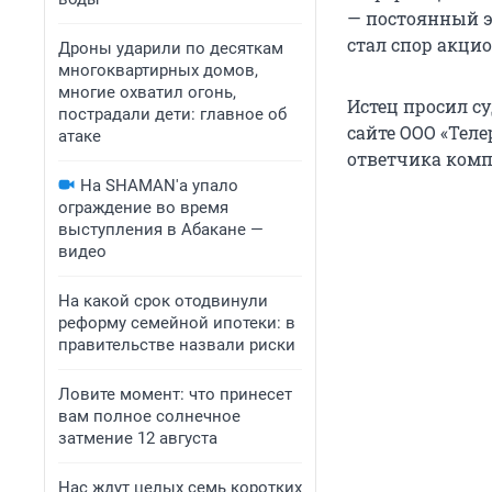
— постоянный э
стал спор акци
Дроны ударили по десяткам
многоквартирных домов,
многие охватил огонь,
Истец просил су
пострадали дети: главное об
сайте ООО «Тел
атаке
ответчика комп
На SHAMAN'а упало
ограждение во время
выступления в Абакане —
видео
На какой срок отодвинули
реформу семейной ипотеки: в
правительстве назвали риски
Ловите момент: что принесет
вам полное солнечное
затмение 12 августа
Нас ждут целых семь коротких