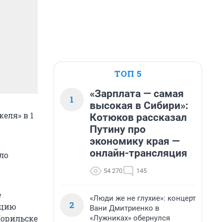
ТОП 5
«Зарплата — самая
1
высокая в Сибири»:
еля» в 1
Котюков рассказал
Путину про
экономику края —
онлайн-трансляция
ло
54 270
145
е
«Люди же не глухие»: концерт
2
ацию
Вани Дмитриенко в
Норильске
«Лужниках» обернулся