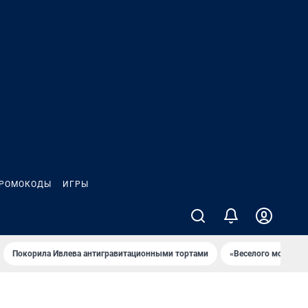
РОМОКОДЫ
ИГРЫ
Покорила Ивлева антигравитационными тортами
«Веселого молочни