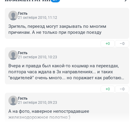
Гость
21 октября 2010, 11:12
Зритель, переезд могут закрывать по многим 
причинам. А не только при проезде поезду
+0
–0
Гость
21 октября 2010, 10:23
Вчера и правда был какой-то кошмар на переездах, 
полтора часа ждала в 3х направлениях... и таких 
"водителей" очень много... но поражает как работают 
люди на переездах, когда поезд в 500 метрах - горит 
+0
–0
красный и закрыт барьер, он выходит и поднимает 
свою палочку - типа ЕДЬ!!! и оба направления 
Гость
начинают двигаться... сидишь и страшно становится... 
21 октября 2010, 09:23
а все прямо желают проехать... прямо торопятся на 
А на фото, наверное непострадавшее 
тот свет... чуть ли не сталкиваются... хотя если 
железнодорожное полотно:)
задуматься - это же прямое нарушение ПДД... стояли 
бы гайцы с обеих сторон и забирали бы 
+0
–0
удостоверения водителя, забирали бы... штрафовали 