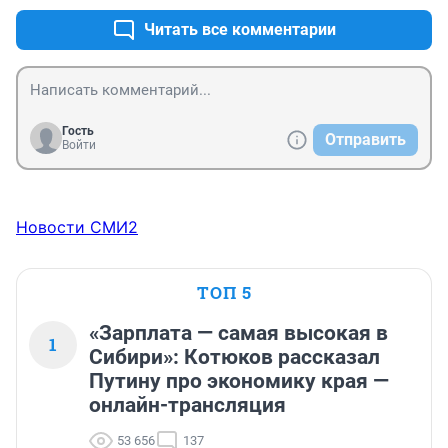
бы...может тогда бы задумались... пусть не о своей 
Читать все комментарии
жизни, так о жизни "без ног"... а еще эти бешеные 
горящие глаза, как будто они получают дикий 
адреналин в кровь - аааа.... проскочить... мысленно 
прощаешься с подобными людьми... 
Гость
Отправить
Войти
Новости СМИ2
ТОП 5
«Зарплата — самая высокая в
1
Сибири»: Котюков рассказал
Путину про экономику края —
онлайн-трансляция
53 656
137