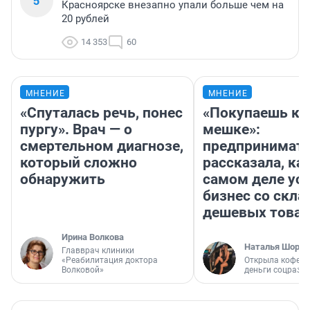
5
Красноярске внезапно упали больше чем на
20 рублей
14 353
60
МНЕНИЕ
МНЕНИЕ
«Спуталась речь, понес
«Покупаешь ко
пургу». Врач — о
мешке»:
смертельном диагнозе,
предпринимат
который сложно
рассказала, как
обнаружить
самом деле ус
бизнес со скл
дешевых това
Ирина Волкова
Наталья Шорох
Главврач клиники
«Реабилитация доктора
Открыла кофейн
Волковой»
деньги соцразв