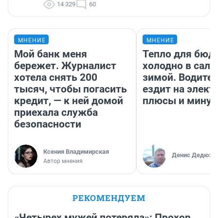
14 329
60
МНЕНИЕ
МНЕНИЕ
Мой банк меня
Тепло для бюд
бережет. Журналист
холодно в сало
хотела снять 200
зимой. Водител
тысяч, чтобы погасить
ездит на элект
кредит, — к ней домой
плюсы и мину
приехала служба
безопасности
Ксения Владимирская
Денис Дедюхи
Автор мнения
РЕКОМЕНДУЕМ
«Четырех мужей потеряла»: Прохор