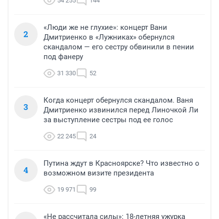
54 255
144
«Люди же не глухие»: концерт Вани
2
Дмитриенко в «Лужниках» обернулся
скандалом — его сестру обвинили в пении
под фанеру
31 330
52
Когда концерт обернулся скандалом. Ваня
3
Дмитриенко извинился перед Линочкой Ли
за выступление сестры под ее голос
22 245
24
Путина ждут в Красноярске? Что известно о
4
возможном визите президента
19 971
99
«Не рассчитала силы»: 18-летняя ужурка