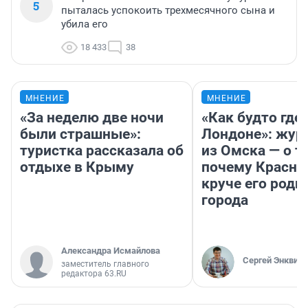
5
пыталась успокоить трехмесячного сына и
убила его
18 433
38
МНЕНИЕ
МНЕНИЕ
«За неделю две ночи
«Как будто где-
были страшные»:
Лондоне»: жур
туристка рассказала об
из Омска — о т
отдыхе в Крыму
почему Красно
круче его родн
города
Александра Исмайлова
Сергей Энквист
заместитель главного
редактора 63.RU