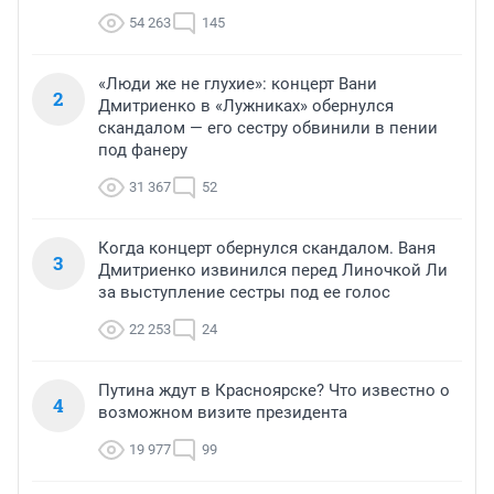
54 263
145
«Люди же не глухие»: концерт Вани
2
Дмитриенко в «Лужниках» обернулся
скандалом — его сестру обвинили в пении
под фанеру
31 367
52
Когда концерт обернулся скандалом. Ваня
3
Дмитриенко извинился перед Линочкой Ли
за выступление сестры под ее голос
22 253
24
Путина ждут в Красноярске? Что известно о
4
возможном визите президента
19 977
99