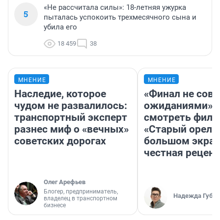
«Не рассчитала силы»: 18-летняя ужурка
5
пыталась успокоить трехмесячного сына и
убила его
18 459
38
МНЕНИЕ
МНЕНИЕ
Наследие, которое
«Финал не совп
чудом не развалилось:
ожиданиями»: 
транспортный эксперт
смотреть фил
разнес миф о «вечных»
«Старый орел» 
советских дорогах
большом экран
честная рецен
Олег Арефьев
Блогер, предприниматель,
Надежда Губар
владелец в транспортном
бизнесе