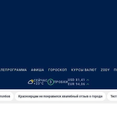
ЕЛЕПРОГРАММА
АФИША
ГОРОСКОП
КУРСЫ ВАЛЮТ
ZODY
П
USD 81,41
СЕЙЧАС
3
ПРОБКИ
+23°C
EUR 94,06
толбов
Красноярцам не понравился хвалебный отзыв о городе
Тес