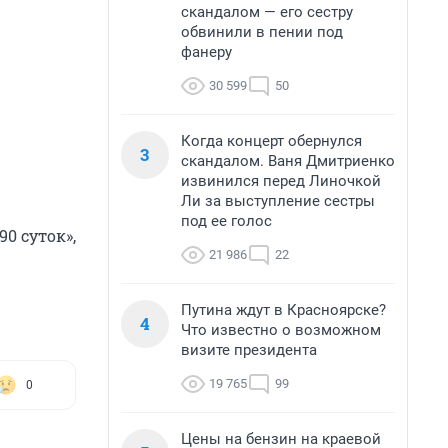
скандалом — его сестру
обвинили в пении под
фанеру
30 599
50
Когда концерт обернулся
3
скандалом. Ваня Дмитриенко
извинился перед Линочкой
Ли за выступление сестры
под ее голос
0 суток»,
21 986
22
Путина ждут в Красноярске?
4
Что известно о возможном
визите президента
19 765
99
0
Цены на бензин на краевой