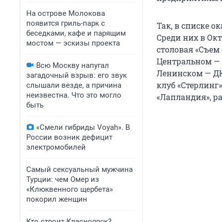
На острове Молокова
появится гриль-парк с
Так, в списке о
беседками, кафе и парящим
Среди них в Окт
мостом — эскизы проекта
столовая «Съем 
Центральном — к
Всю Москву напугал
Ленинском — ДК
загадочный взрыв: его звук
клуб «Стерлинг»
слышали везде, а причина
неизвестна. Что это могло
«Лапландия», ра
быть
«Смели гибриды Voyah». В
России возник дефицит
электромобилей
Самый сексуальный мужчина
Турции: чем Омер из
«Клюквенного щербета»
покорил женщин
Кто строит Красноярск?