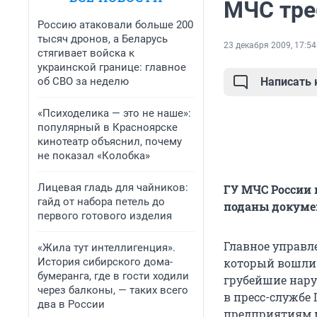
МЧС тре
Россию атаковали больше 200
тысяч дронов, а Беларусь
23 декабря 2009, 17:54
стягивает войска к
украинской границе: главное
об СВО за неделю
Написать
«Психоделика — это не наше»:
популярный в Красноярске
кинотеатр объяснил, почему
не показал «Колобка»
Лицевая гладь для чайников:
ГУ МЧС России 
гайд от набора петель до
поданы докуме
первого готового изделия
Главное управл
«Жила тут интеллигенция».
История сибирского дома-
который вошли 
бумеранга, где в гости ходили
грубейшие нару
через балконы, — таких всего
в пресс-службе
два в России
предприятиям м