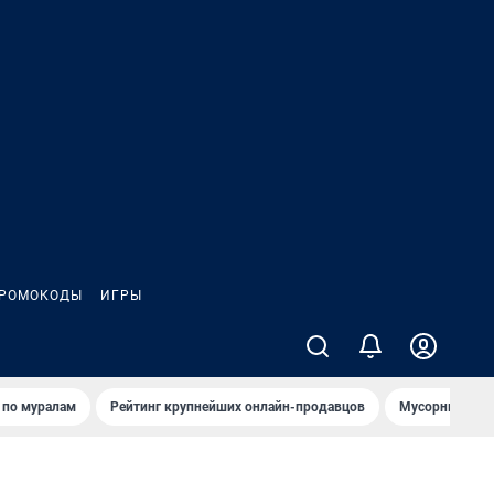
РОМОКОДЫ
ИГРЫ
т по мурaлaм
Рейтинг крупнейших онлайн-продавцов
Мусорный тех