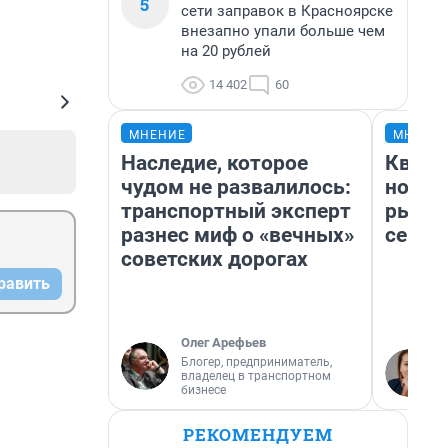
5
сети заправок в Красноярске
внезапно упали больше чем
на 20 рублей
14 402
60
МНЕНИЕ
МНЕНИ
Наследие, которое
Кварт
чудом не развалилось:
но де
транспортный эксперт
рынок
разнес миф о «вечных»
сейча
советских дорогах
равить
Олег Арефьев
Блогер, предприниматель,
владелец в транспортном
бизнесе
РЕКОМЕНДУЕМ