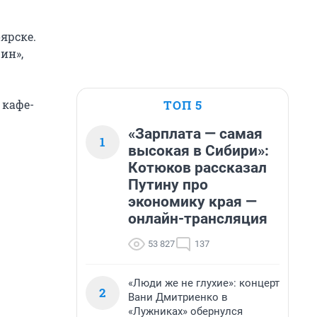
ярске.
ин»,
ТОП 5
 кафе-
«Зарплата — самая
1
высокая в Сибири»:
Котюков рассказал
Путину про
экономику края —
онлайн-трансляция
53 827
137
«Люди же не глухие»: концерт
2
Вани Дмитриенко в
«Лужниках» обернулся