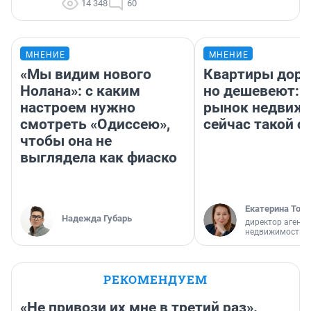
14 348
60
МНЕНИЕ
МНЕНИЕ
«Мы видим нового
Квартиры дор
Нолана»: с каким
но дешевеют: 
настроем нужно
рынок недвиж
смотреть «Одиссею»,
сейчас такой 
чтобы она не
выглядела как фиаско
Екатерина Торо
Надежда Губарь
директор агентс
недвижимости
РЕКОМЕНДУЕМ
«Не привози их мне в третий раз».