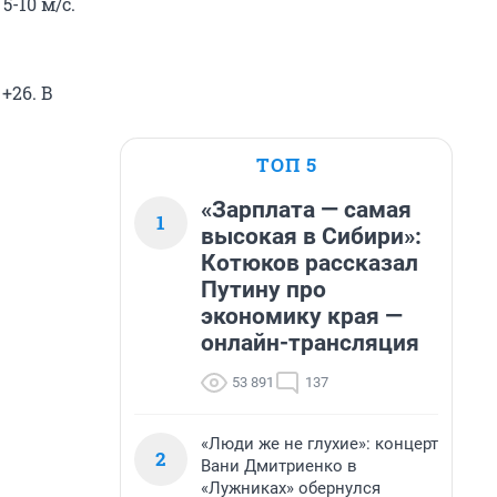
-10 м/с.
+26. В
ТОП 5
«Зарплата — самая
1
высокая в Сибири»:
Котюков рассказал
Путину про
экономику края —
онлайн-трансляция
53 891
137
«Люди же не глухие»: концерт
2
Вани Дмитриенко в
«Лужниках» обернулся