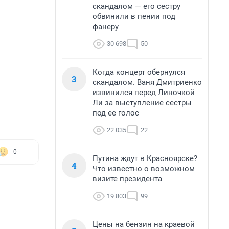
скандалом — его сестру
обвинили в пении под
фанеру
30 698
50
Когда концерт обернулся
3
скандалом. Ваня Дмитриенко
извинился перед Линочкой
Ли за выступление сестры
под ее голос
22 035
22
0
Путина ждут в Красноярске?
4
Что известно о возможном
визите президента
19 803
99
Цены на бензин на краевой