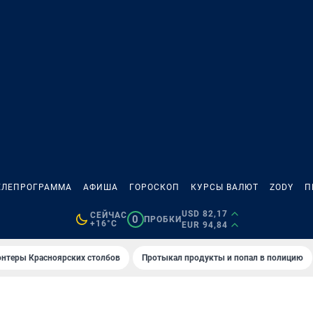
ЕЛЕПРОГРАММА
АФИША
ГОРОСКОП
КУРСЫ ВАЛЮТ
ZODY
П
USD 82,17
СЕЙЧАС
0
ПРОБКИ
+16°C
EUR 94,84
онтеры Красноярских столбов
Протыкал продукты и попал в полицию