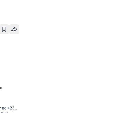
в
 до +23…