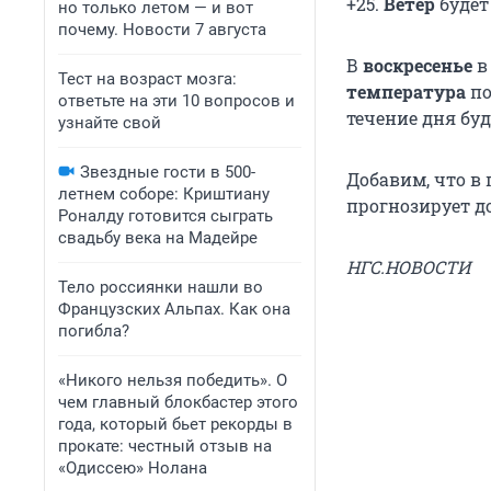
+25.
Ветер
будет
но только летом — и вот
почему. Новости 7 августа
В
воскресенье
в
Тест на возраст мозга:
температура
по
ответьте на эти 10 вопросов и
течение дня буд
узнайте свой
Звездные гости в 500-
Добавим, что в
летнем соборе: Криштиану
прогнозирует д
Роналду готовится сыграть
свадьбу века на Мадейре
НГС.НОВОСТИ
Тело россиянки нашли во
Французских Альпах. Как она
погибла?
«Никого нельзя победить». О
чем главный блокбастер этого
года, который бьет рекорды в
прокате: честный отзыв на
«Одиссею» Нолана