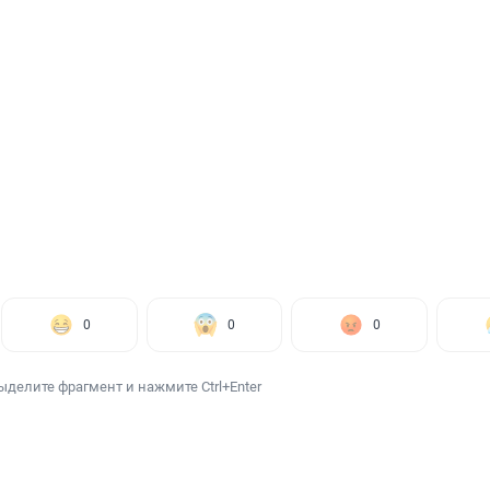
0
0
0
ыделите фрагмент и нажмите Ctrl+Enter