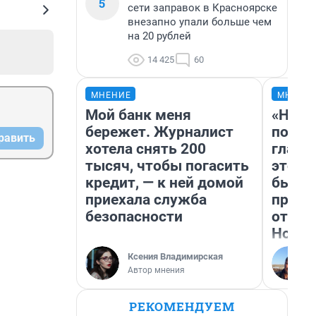
5
сети заправок в Красноярске
внезапно упали больше чем
на 20 рублей
14 425
60
МНЕНИЕ
МНЕНИ
Мой банк меня
«Нико
бережет. Журналист
побед
равить
хотела снять 200
главн
тысяч, чтобы погасить
этого
кредит, — к ней домой
бьет 
приехала служба
прока
безопасности
отзыв
Нолан
Ксения Владимирская
Автор мнения
РЕКОМЕНДУЕМ