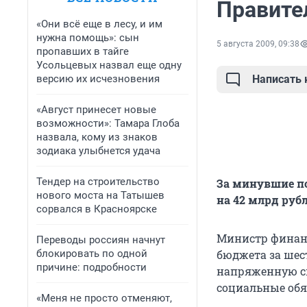
Правите
«Они всё еще в лесу, и им
нужна помощь»: сын
5 августа 2009, 09:38
пропавших в тайге
Усольцевых назвал еще одну
версию их исчезновения
Написать
«Август принесет новые
возможности»: Тамара Глоба
назвала, кому из знаков
зодиака улыбнется удача
Тендер на строительство
За минувшие по
нового моста на Татышев
на 42 млрд руб
сорвался в Красноярске
Министр финанс
Переводы россиян начнут
блокировать по одной
бюджета за шест
причине: подробности
напряженную си
социальные обя
«Меня не просто отменяют,