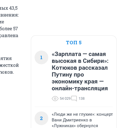
ных 43,5
авнения:
ие
более 57
правлена
ТОП 5
«Зарплата — самая
1
нятия
высокая в Сибири»:
 жесткой
Котюков рассказал
тюков.
Путину про
экономику края —
онлайн-трансляция
54 029
138
«Люди же не глухие»: концерт
2
Вани Дмитриенко в
«Лужниках» обернулся