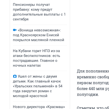
Пенсионеры получат
прибавку: кому придут
дополнительные выплаты с 1
сентября
«Вонища невозможная»:
под Красноярском Енисей
покрылся масляной пленкой
На Кубани горит НПЗ из-за
атаки беспилотников: есть
пострадавшие. Главное о
ночных налетах
Для пополнения
Ушел от жены с двумя
временно свобо
детьми. Как главный качок
первом полугод
«Уральских пельменей» в 54
более 440 млн р
года закрутил роман с
полугодии.
молодой красоткой
Нового директора «Красмаш»
Отметим, что о