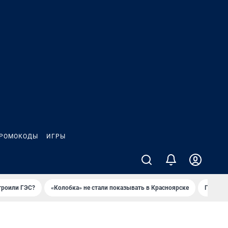
РОМОКОДЫ
ИГРЫ
троили ГЭС?
«Колобка» не стали показывать в Красноярске
Гриль-п