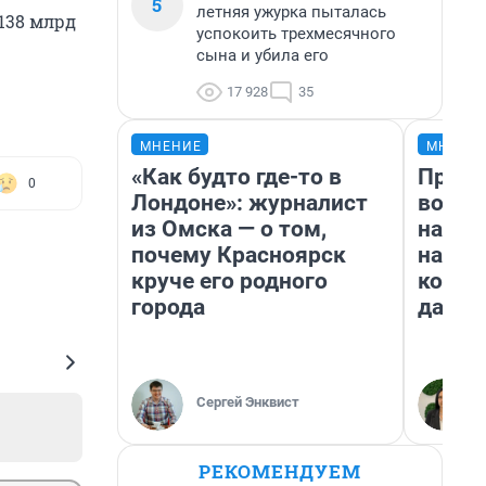
5
летняя ужурка пыталась
 138 млрд
успокоить трехмесячного
сына и убила его
17 928
35
МНЕНИЕ
МНЕНИ
«Как будто где-то в
Прода
0
Лондоне»: журналист
возьм
из Омска — о том,
нам г
почему Красноярск
налог
круче его родного
косне
города
даже 
Сергей Энквист
РЕКОМЕНДУЕМ