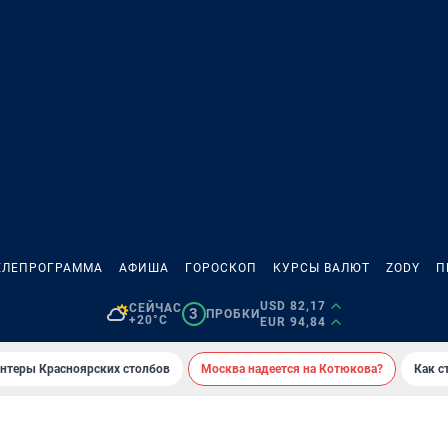
ЕЛЕПРОГРАММА
АФИША
ГОРОСКОП
КУРСЫ ВАЛЮТ
ZODY
П
USD 82,17
СЕЙЧАС
3
ПРОБКИ
+20°C
EUR 94,84
онтеры Красноярских столбов
Москва надеется на Котюкова?
Как с