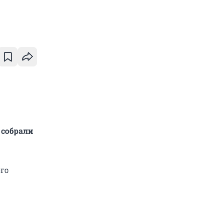
 собрали
го