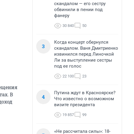
скандалом — его сестру
обвинили в пении под
фанеру
30 840
50
Когда концерт обернулся
3
скандалом. Ваня Дмитриенко
извинился перед Линочкой
Ли за выступление сестры
под ее голос
22 100
23
мещения
Путина ждут в Красноярске?
ах. В
4
Что известно о возможном
доход
визите президента
19 857
99
«Не рассчитала силы»: 18-