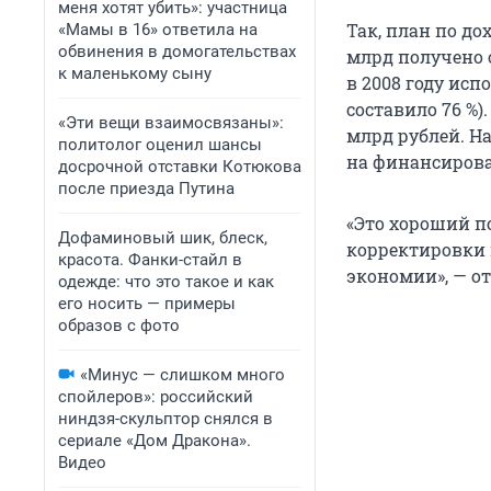
меня хотят убить»: участница
Так, план по до
«Мамы в 16» ответила на
обвинения в домогательствах
млрд получено о
к маленькому сыну
в 2008 году исп
составило 76 %)
«Эти вещи взаимосвязаны»:
млрд рублей. Н
политолог оценил шансы
на финансиров
досрочной отставки Котюкова
после приезда Путина
«Это хороший п
Дофаминовый шик, блеск,
корректировки 
красота. Фанки-стайл в
экономии», — о
одежде: что это такое и как
его носить — примеры
образов с фото
«Минус — слишком много
спойлеров»: российский
ниндзя-скульптор снялся в
сериале «Дом Дракона».
Видео