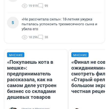
19 919
99
«Не рассчитала силы»: 18-летняя ужурка
5
пыталась успокоить трехмесячного сына и
убила его
18 296
38
МНЕНИЕ
МНЕНИЕ
«Покупаешь кота в
«Финал не совп
мешке»:
ожиданиями»: 
предприниматель
смотреть фил
рассказала, как на
«Старый орел» 
самом деле устроен
большом экран
бизнес со складами
честная рецен
дешевых товаров