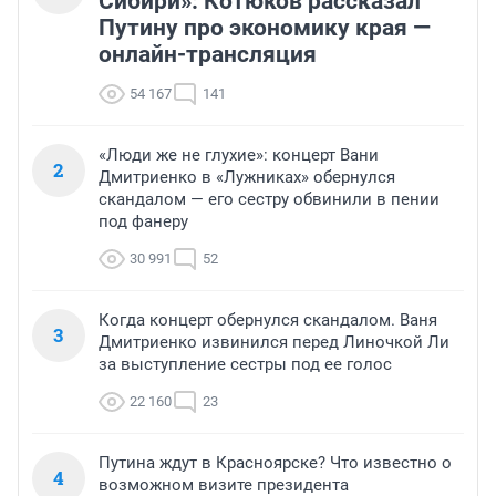
Сибири»: Котюков рассказал
Путину про экономику края —
онлайн-трансляция
54 167
141
«Люди же не глухие»: концерт Вани
2
Дмитриенко в «Лужниках» обернулся
скандалом — его сестру обвинили в пении
под фанеру
30 991
52
Когда концерт обернулся скандалом. Ваня
3
Дмитриенко извинился перед Линочкой Ли
за выступление сестры под ее голос
22 160
23
Путина ждут в Красноярске? Что известно о
4
возможном визите президента