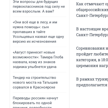
Эти вопросы для будущих
Как отмечают о
первоклассников под силу не
общероссийским
всем взрослым. А вам?
Санкт-Петербург
«Они всё еще в лесу, и им
нужна помощь»: сын
В настоящее вре
пропавших в тайге
Санкт-Петербург
Усольцевых назвал еще одну
версию их исчезновения
Соревнования на
«Август принесет новые
пройдет любите
возможности»: Тамара Глоба
категория, в 18
назвала, кому из знаков
церемония нагр
зодиака улыбнется удача
Тендер на строительство
В рамках турни
нового моста на Татышев
предполагается
сорвался в Красноярске
Переводы россиян начнут
блокировать по одной
причине: подробности