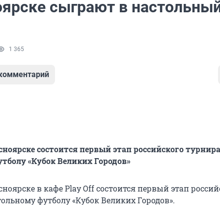
оярске сыграют в настольны
1 365
 комментарий
асноярске состоится первый этап российского турнира
тболу «Кубок Великих Городов»
сноярске в кафе Play Off состоится первый этап россий
тольному футболу «Кубок Великих Городов».