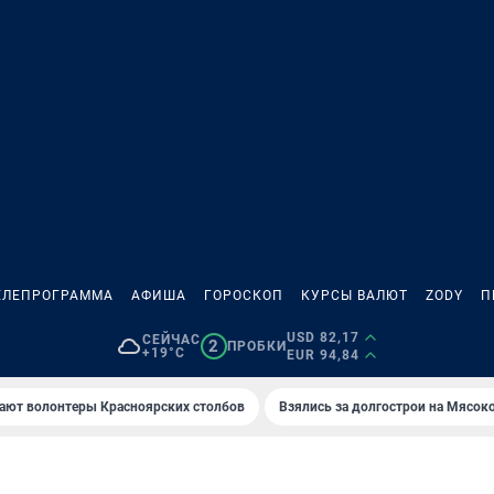
ЕЛЕПРОГРАММА
АФИША
ГОРОСКОП
КУРСЫ ВАЛЮТ
ZODY
П
USD 82,17
СЕЙЧАС
2
ПРОБКИ
+19°C
EUR 94,84
ают волонтеры Красноярских столбов
Взялись за долгострои на Мясок