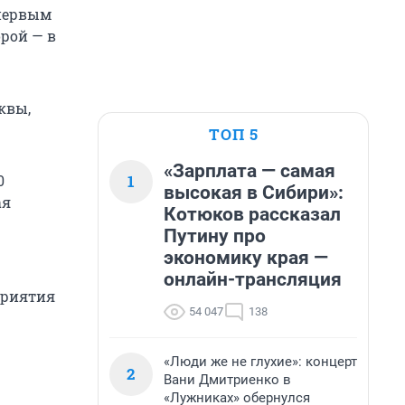
 первым
рой — в
квы,
ТОП 5
«Зарплата — самая
1
0
высокая в Сибири»:
ая
Котюков рассказал
Путину про
экономику края —
онлайн-трансляция
приятия
54 047
138
«Люди же не глухие»: концерт
2
Вани Дмитриенко в
«Лужниках» обернулся