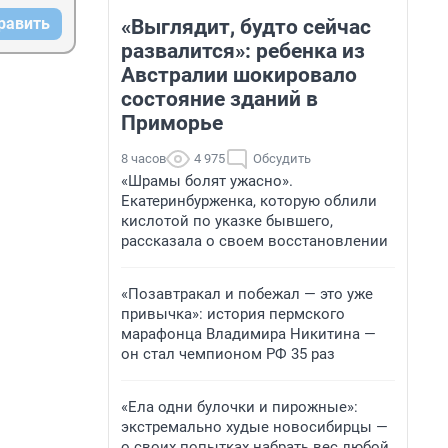
равить
«Выглядит, будто сейчас
развалится»: ребенка из
Австралии шокировало
состояние зданий в
Приморье
8 часов
4 975
Обсудить
«Шрамы болят ужасно».
Екатеринбурженка, которую облили
кислотой по указке бывшего,
рассказала о своем восстановлении
«Позавтракал и побежал — это уже
привычка»: история пермского
марафонца Владимира Никитина —
он стал чемпионом РФ 35 раз
«Ела одни булочки и пирожные»:
экстремально худые новосибирцы —
о своих попытках набрать вес любой