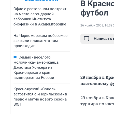
В Красн
Офис с рестораном построят
футбол
на месте легендарной
заброшки Института
биофизики в Академгородке
26 ноября 2008, 16:39
На Черноморском побережье
Написать
закрыли пляжи: что там
происходит
Семью «веселого
молочника» американца
Джастаса Уолкера из
Красноярского края
29 ноября в Кр
выдворяют из России
настольному фу
Красноярский «Сокол»
встретится с «Норильском» в
29 ноября в Кра
первом матче нового сезона
турнира по нас
ВХЛ