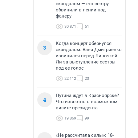
скандалом — его сестру
обвинили в пении под
фанеру
30 871
51
Когда концерт обернулся
3
скандалом. Ваня Дмитриенко
извинился перед Линочкой
Ли за выступление сестры
под ее голос
22 112
23
Путина ждут в Красноярске?
4
Что известно о возможном
визите президента
19 869
99
«Не рассчитала силы»: 18-