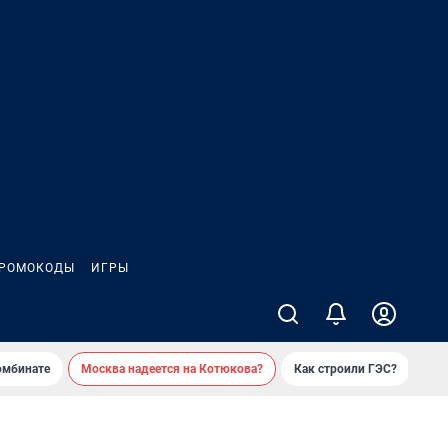
РОМОКОДЫ
ИГРЫ
омбинате
Москва надеется на Котюкова?
Как строили ГЭС?
«Ко