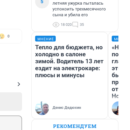
5
летняя ужурка пыталась
успокоить трехмесячного
сына и убила его
18 020
35
0
МНЕНИЕ
МНЕНИ
Тепло для бюджета, но
«Нико
холодно в салоне
побед
зимой. Водитель 13 лет
главн
ездит на электрокаре:
этого
плюсы и минусы
бьет 
прока
отзыв
Нолан
Денис Дедюхин
РЕКОМЕНДУЕМ