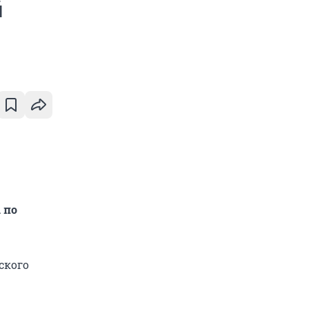
й
 по
ского