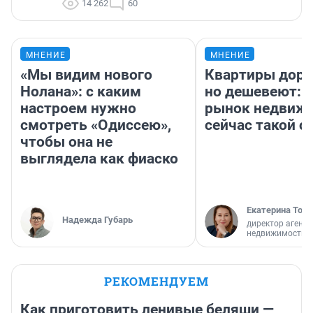
14 262
60
МНЕНИЕ
МНЕНИЕ
«Мы видим нового
Квартиры дор
Нолана»: с каким
но дешевеют: 
настроем нужно
рынок недвиж
смотреть «Одиссею»,
сейчас такой 
чтобы она не
выглядела как фиаско
Екатерина Торо
Надежда Губарь
директор агентс
недвижимости
РЕКОМЕНДУЕМ
Как приготовить ленивые беляши —