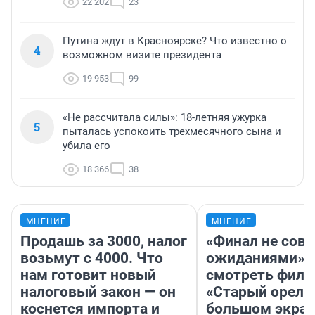
22 202
23
Путина ждут в Красноярске? Что известно о
4
возможном визите президента
19 953
99
«Не рассчитала силы»: 18-летняя ужурка
5
пыталась успокоить трехмесячного сына и
убила его
18 366
38
МНЕНИЕ
МНЕНИЕ
Продашь за 3000, налог
«Финал не совп
возьмут с 4000. Что
ожиданиями»: 
нам готовит новый
смотреть фил
налоговый закон — он
«Старый орел» 
коснется импорта и
большом экран