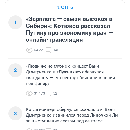
ТОП 5
«Зарплата — самая высокая в
1
Сибири»: Котюков рассказал
Путину про экономику края —
онлайн-трансляция
54 221
143
«Люди же не глухие»: концерт Вани
2
Дмитриенко в «Лужниках» обернулся
скандалом — его сестру обвинили в пении
под фанеру
31 173
52
Когда концерт обернулся скандалом. Ваня
3
Дмитриенко извинился перед Линочкой Ли
за выступление сестры под ее голос