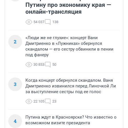
Путину про экономику края —
онлайн-трансляция
54 037
138
«Люди же не глухие»: концерт Вани
2
Дмитриенко в «Лужниках» обернулся
скандалом — его сестру обвинили в пении
под фанеру
30 853
50
Когда концерт обернулся скандалом. Ваня
3
Дмитриенко извинился перед Линочкой Ли
за выступление сестры под ее голос
22 105
23
Путина ждут в Красноярске? Что известно о
4
возможном визите президента