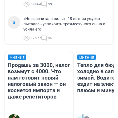
19 864
99
«Не рассчитала силы»: 18-летняя ужурка
5
пыталась успокоить трехмесячного сына и
убила его
17 977
35
МНЕНИЕ
МНЕНИЕ
Продашь за 3000, налог
Тепло для бюд
возьмут с 4000. Что
холодно в сало
нам готовит новый
зимой. Водител
налоговый закон — он
ездит на элект
коснется импорта и
плюсы и мину
даже репетиторов