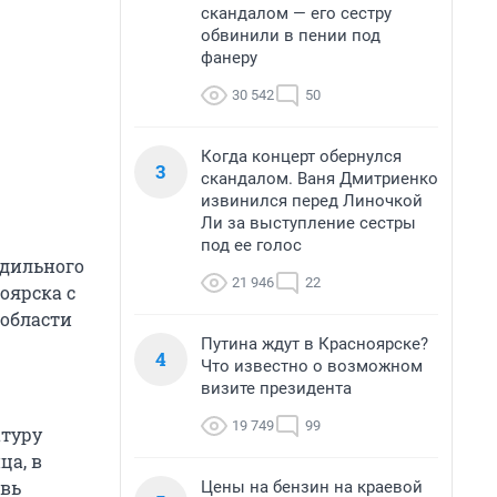
скандалом — его сестру
обвинили в пении под
фанеру
30 542
50
Когда концерт обернулся
3
скандалом. Ваня Дмитриенко
извинился перед Линочкой
Ли за выступление сестры
под ее голос
одильного
21 946
22
оярска с
 области
Путина ждут в Красноярске?
4
Что известно о возможном
визите президента
19 749
99
атуру
ца, в
овь
Цены на бензин на краевой