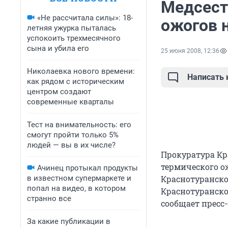
Медсест
«Не рассчитала силы»: 18-
ожогов 
летняя ужурка пыталась
успокоить трехмесячного
сына и убила его
25 июня 2008, 12:36
Николаевка нового времени:
Написать
как рядом с историческим
центром создают
современные кварталы
Тест на внимательность: его
смогут пройти только 5%
людей — вы в их числе?
Прокуратура Кр
термического о
Ачинец протыкал продукты
в известном супермаркете и
Краснотуранско
попал на видео, в котором
Краснотуранско
странно все
сообщает пресс
За какие публикации в