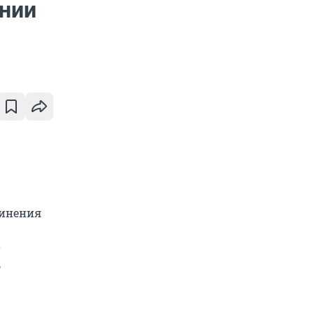
нии
чинения
о
,