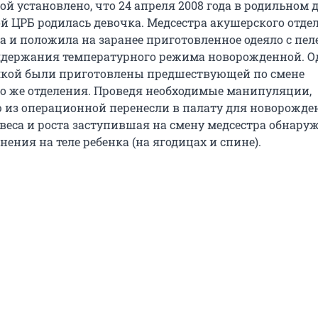
й установлено, что 24 апреля 2008 года в родильном 
й ЦРБ родилась девочка. Медсестра акушерского отде
а и положила на заранее приготовленное одеяло с пел
ддержания температурного режима новорожденной. Од
лкой были приготовлены предшествующей по смене
го же отделения. Проведя необходимые манипуляции,
из операционной перенесли в палату для новорожден
веса и роста заступившая на смену медсестра обнару
ения на теле ребенка (на ягодицах и спине).