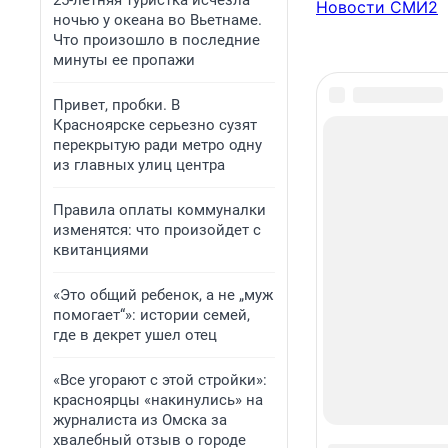
25-летняя туристка исчезла
Новости СМИ2
ночью у океана во Вьетнаме.
Что произошло в последние
минуты ее пропажи
Привет, пробки. В
Красноярске серьезно сузят
перекрытую ради метро одну
из главных улиц центра
Правила оплаты коммуналки
изменятся: что произойдет с
квитанциями
«Это общий ребенок, а не „муж
помогает“»: истории семей,
где в декрет ушел отец
«Все угорают с этой стройки»:
красноярцы «накинулись» на
журналиста из Омска за
хвалебный отзыв о городе