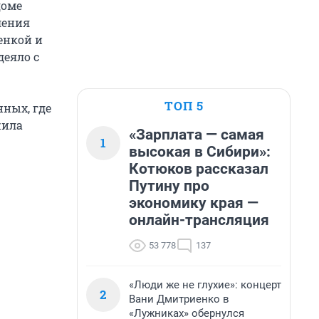
доме
ления
енкой и
еяло с
ТОП 5
ных, где
жила
«Зарплата — самая
1
высокая в Сибири»:
Котюков рассказал
Путину про
экономику края —
онлайн-трансляция
53 778
137
«Люди же не глухие»: концерт
2
Вани Дмитриенко в
«Лужниках» обернулся