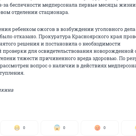
з-за беспечности медперсонала первые месяцы жизни
овом отделении стационара.
ения ребенком ожогов в возбуждении уголовного дела
было отказано. Прокуратура Красноярского края про
нятого решения и постановила о необходимости
 проверки для освидетельствования новорожденной 
тепени тяжести причиненного вреда здоровью. По рез
 рассмотрен вопрос о наличии в действиях медперсон
тупления.
шкина
0
0
0