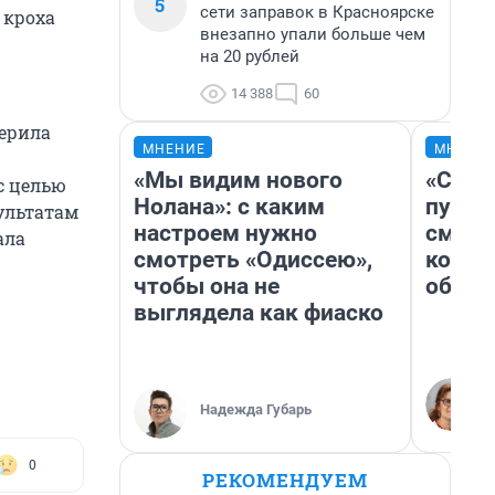
5
сети заправок в Красноярске
 кроха
внезапно упали больше чем
на 20 рублей
14 388
60
верила
МНЕНИЕ
МНЕНИ
«Мы видим нового
«Спут
с целью
Нолана»: с каким
пургу»
ультатам
настроем нужно
смерт
ала
смотреть «Одиссею»,
котор
чтобы она не
обнар
выглядела как фиаско
Надежда Губарь
0
РЕКОМЕНДУЕМ