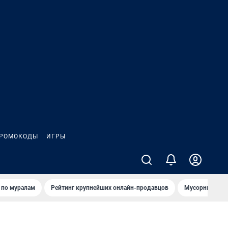
РОМОКОДЫ
ИГРЫ
т по мурaлaм
Рейтинг крупнейших онлайн-продавцов
Мусорный тех