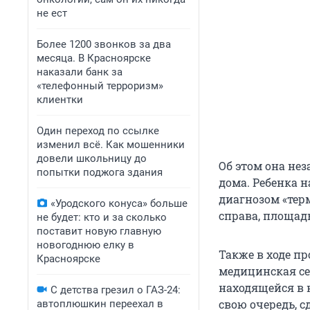
не ест
Более 1200 звонков за два
месяца. В Красноярске
наказали банк за
«телефонный терроризм»
клиентки
Один переход по ссылке
изменил всё. Как мошенники
довели школьницу до
Об этом она не
попытки поджога здания
дома. Ребенка н
диагнозом «тер
«Уродского конуса» больше
справа, площад
не будет: кто и за сколько
поставит новую главную
новогоднюю елку в
Также в ходе п
Красноярске
медицинская се
находящейся в н
С детства грезил о ГАЗ-24:
свою очередь, 
автоплюшкин переехал в