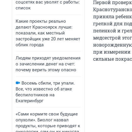
Первой проверко
соцсетях вас уволят с работы:
список
Краснотуранско
приняла ребенк
Какие проекты реально
грелкой для по
делают Красноярск лучше:
пеленкой и гре
показали, как местный
медсестрой это
застройщик уже 20 лет меняет
новорожденную 
облик города
при измерении 
Людям приходят уведомления
сильные покрасн
о зачислении денег на счет:
почему верить этому опасно
Восемь сбили, три упали.
Все, что известно об атаке
беспилотников на
Екатеринбург
«Сами кормите свои будущие
опухоли». Биолог назвал
продукты, которые приводят к
онкологии, сам он их никогда