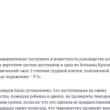
замедлительно поставила в известность руководство р
а вертолете срочно доставили в одну из больниц Красн
мический ожег 3 степени грудной клетки, поясничной
ью поражения – 5 %».
роверки было установлено, что заступившая на смену
стра, помещая ребенка в одеяло, не проверила темпер
ем грелки, полагая, что это сделала ее предшественни
сдавшая смену полагала, что температуру проверит вн