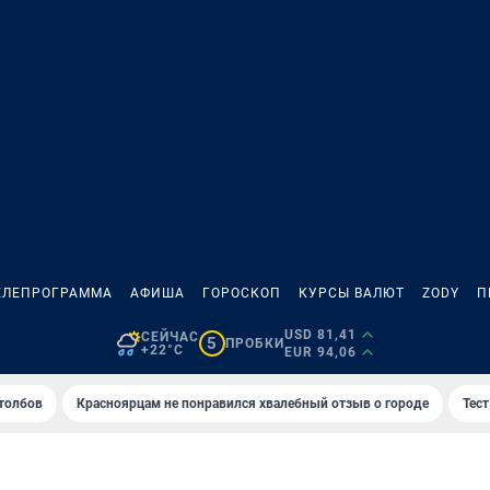
ЕЛЕПРОГРАММА
АФИША
ГОРОСКОП
КУРСЫ ВАЛЮТ
ZODY
П
USD 81,41
СЕЙЧАС
5
ПРОБКИ
+22°C
EUR 94,06
толбов
Красноярцам не понравился хвалебный отзыв о городе
Тес