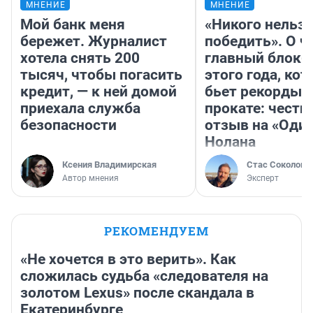
МНЕНИЕ
МНЕНИЕ
Мой банк меня
«Никого нельз
бережет. Журналист
победить». О ч
хотела снять 200
главный блокб
тысяч, чтобы погасить
этого года, ко
кредит, — к ней домой
бьет рекорды 
приехала служба
прокате: честн
безопасности
отзыв на «Оди
Нолана
Ксения Владимирская
Стас Соколов
Автор мнения
Эксперт
РЕКОМЕНДУЕМ
«Не хочется в это верить». Как
сложилась судьба «следователя на
золотом Lexus» после скандала в
Екатеринбурге