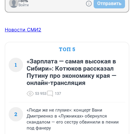
Гость
Отправить
Войти
Новости СМИ2
ТОП 5
«Зарплата — самая высокая в
1
Сибири»: Котюков рассказал
Путину про экономику края —
онлайн-трансляция
53 953
137
«Люди же не глухие»: концерт Вани
2
Дмитриенко в «Лужниках» обернулся
скандалом — его сестру обвинили в пении
под фанеру