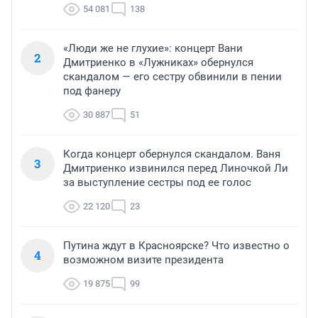
54 081
138
«Люди же не глухие»: концерт Вани
2
Дмитриенко в «Лужниках» обернулся
скандалом — его сестру обвинили в пении
под фанеру
30 887
51
Когда концерт обернулся скандалом. Ваня
3
Дмитриенко извинился перед Линочкой Ли
за выступление сестры под ее голос
22 120
23
Путина ждут в Красноярске? Что известно о
4
возможном визите президента
19 875
99