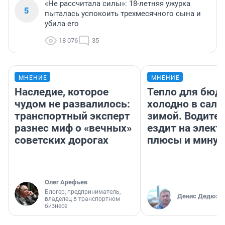
«Не рассчитала силы»: 18-летняя ужурка
5
пыталась успокоить трехмесячного сына и
убила его
18 076
35
МНЕНИЕ
МНЕНИЕ
Наследие, которое
Тепло для бюд
чудом не развалилось:
холодно в сало
транспортный эксперт
зимой. Водител
разнес миф о «вечных»
ездит на элект
советских дорогах
плюсы и мину
Олег Арефьев
Блогер, предприниматель,
Денис Дедюхи
владелец в транспортном
бизнесе