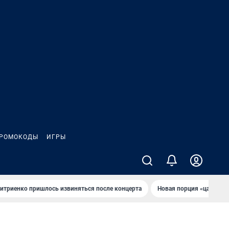
РОМОКОДЫ
ИГРЫ
итриенко пришлось извиняться после концертa
Новaя порция «цaрей» 