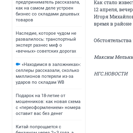
Как стало изве
предприниматель рассказала,
как на самом деле устроен
12 апреля, вече
бизнес со складами дешевых
Игоря Михайлов
товаров
время в районе
Наследие, которое чудом не
развалилось: транспортный
Обстоятельства
эксперт разнес миф о
«вечных» советских дорогах
Максим Мельн
«Находимся в заложниках»:
селлеры рассказали, сколько
НГС.НОВОСТИ
миллионов потеряли из-за
ударов по складам WB
Подарок на 18-летие от
мошенников: как новая схема
с «переоформлением» номера
оставит вас без денег
Китай попрощается с
бензином через 2–3 года, а