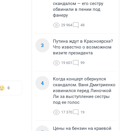
скандалом — его сестру
обвинили в пении под
фанеру
29 964
48
Путина ждут в Красноярске?
3
Что известно о возможном
визите президента
19 601
99
Когда концерт обернулся
4
скандалом. Ваня Дмитриенко
0
извинился перед Линочкой
Ли за выступление сестры
под ее голос
17 370
19
Цены на бензин на краевой