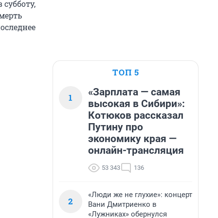
 субботу,
смерть
последнее
ТОП 5
«Зарплата — самая
1
высокая в Сибири»:
Котюков рассказал
Путину про
экономику края —
онлайн-трансляция
53 343
136
«Люди же не глухие»: концерт
2
Вани Дмитриенко в
«Лужниках» обернулся