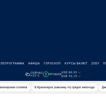
ЕЛЕПРОГРАММА
АФИША
ГОРОСКОП
КУРСЫ ВАЛЮТ
ZODY
П
USD 80,93
СЕЙЧАС
3
ПРОБКИ
+23°C
EUR 93,19
асноярских столбов
В Крaсноярск (нaконец-то) грядет непогодa
Дм