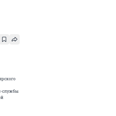
ярского
с-службы
ой