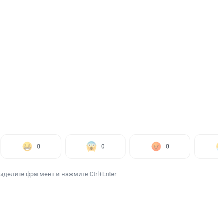
0
0
0
ыделите фрагмент и нажмите Ctrl+Enter