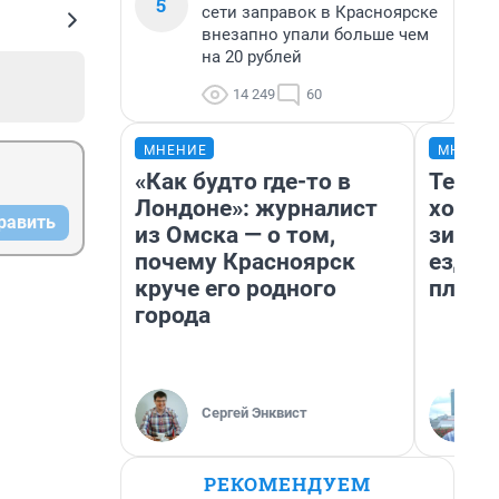
5
сети заправок в Красноярске
внезапно упали больше чем
на 20 рублей
14 249
60
МНЕНИЕ
МНЕНИ
«Как будто где-то в
Тепло
Лондоне»: журналист
холод
равить
из Омска — о том,
зимой
почему Красноярск
ездит
круче его родного
плюсы
города
Сергей Энквист
РЕКОМЕНДУЕМ