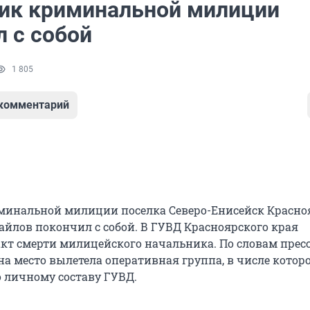
ик криминальной милиции
л с собой
1 805
 комментарий
инальной милиции поселка Северо-Енисейск Красно
айлов покончил с собой. В ГУВД Красноярского края
кт смерти милицейского начальника. По словам прес
на место вылетела оперативная группа, в числе котор
 личному составу ГУВД.