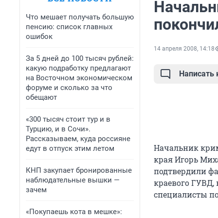
Начальн
Что мешает получать большую
покончи
пенсию: список главных
ошибок
14 апреля 2008, 14:18
За 5 дней до 100 тысяч рублей:
какую подработку предлагают
Написать
на Восточном экономическом
форуме и сколько за что
обещают
«300 тысяч стоит тур и в
Турцию, и в Сочи».
Рассказываем, куда россияне
Начальник крим
едут в отпуск этим летом
края Игорь Мих
КНП закупает бронированные
подтвердили фа
наблюдательные вышки —
краевого ГУВД, 
зачем
специалисты по
«Покупаешь кота в мешке»: