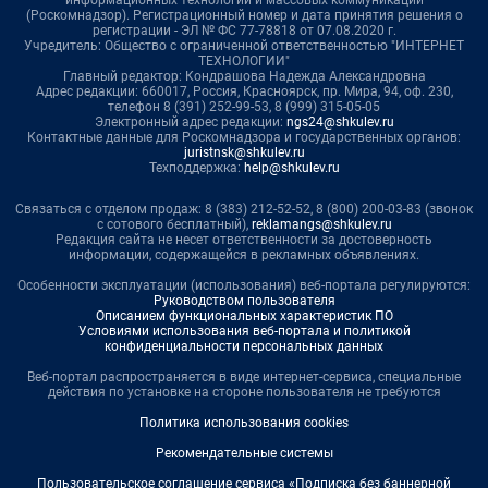
информационных технологий и массовых коммуникаций
(Роскомнадзор). Регистрационный номер и дата принятия решения о
регистрации - ЭЛ № ФС 77-78818 от 07.08.2020 г.
Учредитель: Общество с ограниченной ответственностью "ИНТЕРНЕТ
ТЕХНОЛОГИИ"
Главный редактор: Кондрашова Надежда Александровна
Адрес редакции: 660017, Россия, Красноярск, пр. Мира, 94, оф. 230,
телефон 8 (391) 252-99-53, 8 (999) 315-05-05
Электронный адрес редакции:
ngs24@shkulev.ru
Контактные данные для Роскомнадзора и государственных органов:
juristnsk@shkulev.ru
Техподдержка:
help@shkulev.ru
Связаться с отделом продаж: 8 (383) 212-52-52, 8 (800) 200-03-83 (звонок
с сотового бесплатный),
reklamangs@shkulev.ru
Редакция сайта не несет ответственности за достоверность
информации, содержащейся в рекламных объявлениях.
Особенности эксплуатации (использования) веб-портала регулируются:
Руководством пользователя
Описанием функциональных характеристик ПО
Условиями использования веб-портала и политикой
конфиденциальности персональных данных
Веб-портал распространяется в виде интернет-сервиса, специальные
действия по установке на стороне пользователя не требуются
Политика использования cookies
Рекомендательные системы
Пользовательское соглашение сервиса «Подписка без баннерной