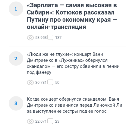
«Зарплата — самая высокая в
1
Сибири»: Котюков рассказал
Путину про экономику края —
онлайн-трансляция
53 953
137
«Люди же не глухие»: концерт Вани
2
Дмитриенко в «Лужниках» обернулся
скандалом — его сестру обвинили в пении
под фанеру
30 781
50
Когда концерт обернулся скандалом. Ваня
3
Дмитриенко извинился перед Линочкой Ли
за выступление сестры под ее голос
22 071
23