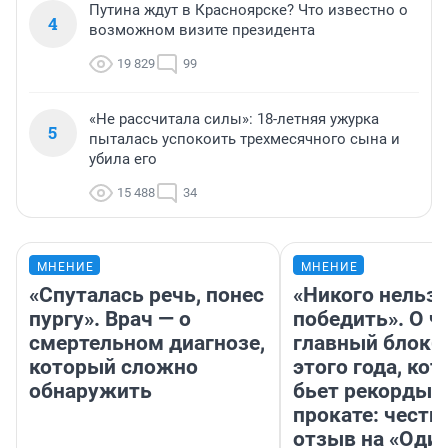
Путина ждут в Красноярске? Что известно о
4
возможном визите президента
19 829
99
«Не рассчитала силы»: 18-летняя ужурка
5
пыталась успокоить трехмесячного сына и
убила его
15 488
34
МНЕНИЕ
МНЕНИЕ
«Спуталась речь, понес
«Никого нельз
пургу». Врач — о
победить». О ч
смертельном диагнозе,
главный блокб
который сложно
этого года, ко
обнаружить
бьет рекорды 
прокате: честн
отзыв на «Оди