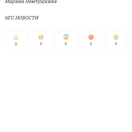
Марина Немтушкина
НГС.НОВОСТИ
0
0
0
0
0