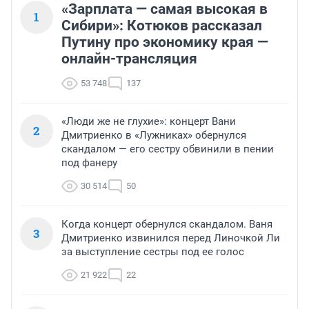
«Зарплата — самая высокая в
1
Сибири»: Котюков рассказал
Путину про экономику края —
онлайн-трансляция
53 748
137
«Люди же не глухие»: концерт Вани
2
Дмитриенко в «Лужниках» обернулся
скандалом — его сестру обвинили в пении
под фанеру
30 514
50
Когда концерт обернулся скандалом. Ваня
3
Дмитриенко извинился перед Линочкой Ли
за выступление сестры под ее голос
21 922
22