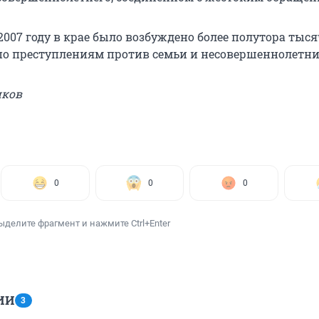
2007 году в крае было возбуждено более полутора тыс
по преступлениям против семьи и несовершеннолетни
иков
0
0
0
ыделите фрагмент и нажмите Ctrl+Enter
ИИ
3