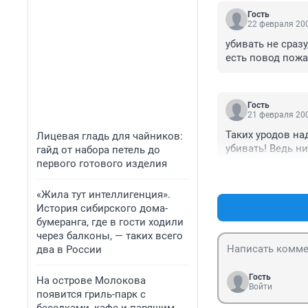
Гость
22 февраля 200
убивать не сразу
есть повод пожал
Гость
21 февраля 200
Таких уродов над
Лицевая гладь для чайников:
убивать! Ведь н
гайд от набора петель до
первого готового изделия
«Жила тут интеллигенция».
История сибирского дома-
бумеранга, где в гости ходили
через балконы, — таких всего
два в России
Гость
На острове Молокова
Войти
появится гриль-парк с