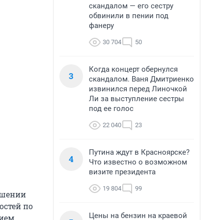
скандалом — его сестру
обвинили в пении под
фанеру
30 704
50
Когда концерт обернулся
3
скандалом. Ваня Дмитриенко
извинился перед Линочкой
Ли за выступление сестры
под ее голос
22 040
23
Путина ждут в Красноярске?
4
Что известно о возможном
визите президента
19 804
99
ршении
остей по
Цены на бензин на краевой
ием.