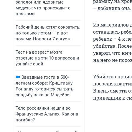
размаху на кро
заполонили ядовитые
– добавила она.
медузы: что происходит с
пляжами
Из материалов д
Рабочий день хотят сократить,
оставалась ребе
но только летом — и вот
ребенок – 4-х 
почему. Новости 7 августа
убийства. Посл
Тест на возраст мозга:
уверял, что нич
ответьте на эти 10 вопросов и
на него не похо
узнайте свой
Убийство произ
Звездные гости в 500-
летнем соборе: Криштиану
посреди квартир
Роналду готовится сыграть
В день смерти о
свадьбу века на Мадейре
приведших к см
Тело россиянки нашли во
Французских Альпах. Как она
погибла?