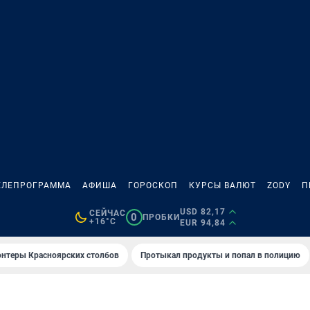
ЕЛЕПРОГРАММА
АФИША
ГОРОСКОП
КУРСЫ ВАЛЮТ
ZODY
П
USD 82,17
СЕЙЧАС
0
ПРОБКИ
+16°C
EUR 94,84
онтеры Красноярских столбов
Протыкал продукты и попал в полицию