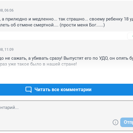
8, 06:06
, а прилюдно и медленно... так страшно... своему ребенку 18 уд
еть об отмене смертной.... (прости меня Бог......)
8, 11:09
о не сажать, а убивать сразу! Выпустят его по УДО, он опять бу
ираз уже такое было в нашей стране!
Читать все комментарии
Отп