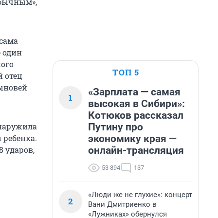
обычным»,
 сама
е один
ного
ТОП 5
й отец
сыновей
«Зарплата — самая
1
высокая в Сибири»:
Котюков рассказал
Путину про
бнаружила
экономику края —
 ребенка.
онлайн-трансляция
8 ударов,
53 894
137
«Люди же не глухие»: концерт
2
Вани Дмитриенко в
«Лужниках» обернулся