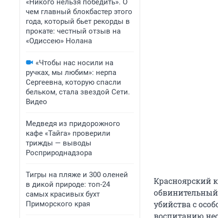
«Никого нельзя победить». О
чем главный блокбастер этого
года, который бьет рекорды в
прокате: честный отзыв на
«Одиссею» Нолана
«Чтобы нас носили на
ручках, мы любим»: нерпа
Сергеевна, которую спасли
бельком, стала звездой Сети.
Видео
Медведя из придорожного
кафе «Тайга» проверили
трижды — выводы
Росприроднадзора
Тигры на пляже и 300 оленей
Красноярский к
в дикой природе: топ-24
обвинительный 
самых красивых бухт
убийства с осо
Приморского края
воспитанию нес