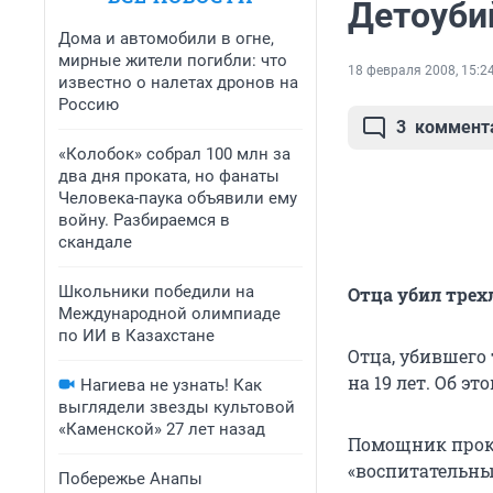
Детоуби
Дома и автомобили в огне,
мирные жители погибли: что
18 февраля 2008, 15:2
известно о налетах дронов на
Россию
3
коммент
«Колобок» собрал 100 млн за
два дня проката, но фанаты
Человека-паука объявили ему
войну. Разбираемся в
скандале
Школьники победили на
Отца убил трехл
Международной олимпиаде
по ИИ в Казахстане
Отца, убившего 
на 19 лет. Об э
Нагиева не узнать! Как
выглядели звезды культовой
«Каменской» 27 лет назад
Помощник проку
«воспитательны
Побережье Анапы