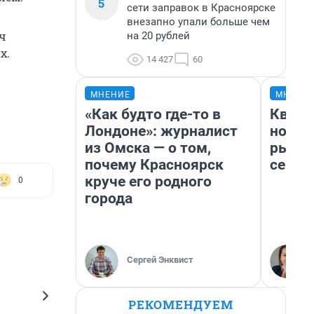
5
сети заправок в Красноярске
внезапно упали больше чем
яч
на 20 рублей
х.
14 427
60
МНЕНИЕ
МНЕНИ
«Как будто где-то в
Кварт
Лондоне»: журналист
но де
из Омска — о том,
рынок
почему Красноярск
сейча
круче его родного
0
города
Сергей Энквист
РЕКОМЕНДУЕМ