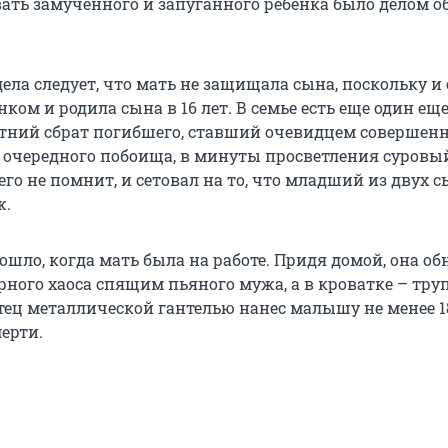
вать замученного и запуганного ребенка было делом 
ела следует, что мать не защищала сына, поскольку и
нком и родила сына в 16 лет. В семье есть еще один ещ
летний сбрат погибшего, ставший очевидцем совершен
е очередного побоища, в минуты просветления суровы
его не помнит, и сетовал на то, что младший из двух 
ж.
ошло, когда мать была на работе. Придя домой, она о
ного хаоса спящим пьяного мужа, а в кроватке – труп
тец металлической гантелью нанес малышу не менее 1
ерти.