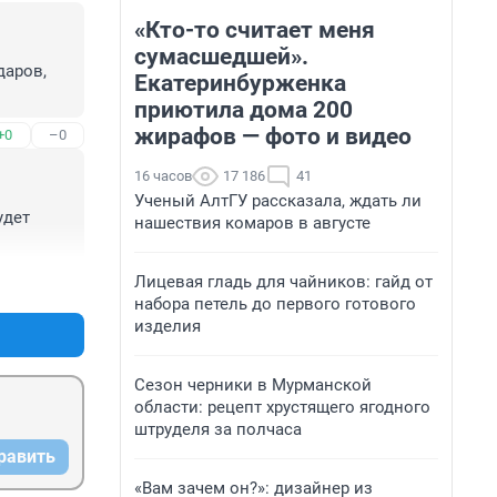
«Кто-то считает меня
сумасшедшей».
аров, 
Екатеринбурженка
приютила дома 200
жирафов — фото и видео
+0
–0
16 часов
17 186
41
Ученый АлтГУ рассказала, ждать ли
дет 
нашествия комаров в августе
Лицевая гладь для чайников: гайд от
+0
–0
набора петель до первого готового
изделия
Сезон черники в Мурманской
области: рецепт хрустящего ягодного
штруделя за полчаса
равить
«Вам зачем он?»: дизайнер из