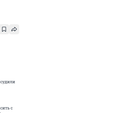
 осудили
сить с