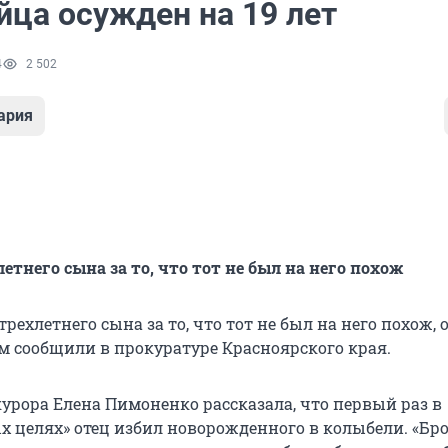
йца осужден на 19 лет
4
2 502
ария
етнего сына за то, что тот не был на него похож
трехлетнего сына за то, что тот не был на него похож,
том сообщили в прокуратуре Красноярского края.
рора Елена Пимоненко рассказала, что первый раз в
х целях» отец избил новорожденного в колыбели. «Бро