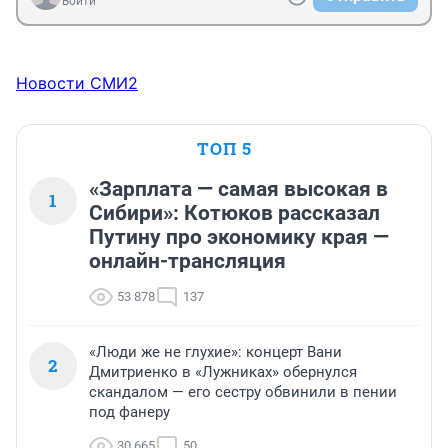
Войти
Новости СМИ2
ТОП 5
«Зарплата — самая высокая в
1
Сибири»: Котюков рассказал
Путину про экономику края —
онлайн-трансляция
53 878
137
«Люди же не глухие»: концерт Вани
2
Дмитриенко в «Лужниках» обернулся
скандалом — его сестру обвинили в пении
под фанеру
30 665
50