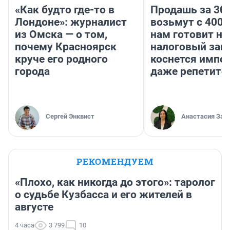
«Как будто где-то в
Продашь за 300
Лондоне»: журналист
возьмут с 4000
из Омска — о том,
нам готовит н
почему Красноярск
налоговый зако
круче его родного
коснется импор
города
даже репетито
Сергей Энквист
Анастасия Зав
РЕКОМЕНДУЕМ
«Плохо, как никогда до этого»: таролог
о судьбе Кузбасса и его жителей в
августе
4 часа
3 799
10