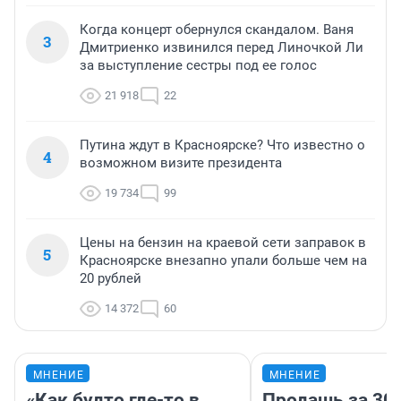
Когда концерт обернулся скандалом. Ваня
3
Дмитриенко извинился перед Линочкой Ли
за выступление сестры под ее голос
21 918
22
Путина ждут в Красноярске? Что известно о
4
возможном визите президента
19 734
99
Цены на бензин на краевой сети заправок в
5
Красноярске внезапно упали больше чем на
20 рублей
14 372
60
МНЕНИЕ
МНЕНИЕ
«Как будто где-то в
Продашь за 300