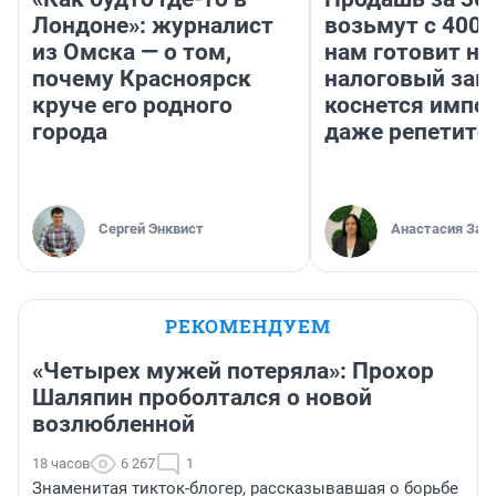
Лондоне»: журналист
возьмут с 4000
из Омска — о том,
нам готовит н
почему Красноярск
налоговый зако
круче его родного
коснется импор
города
даже репетито
Сергей Энквист
Анастасия Зав
РЕКОМЕНДУЕМ
«Четырех мужей потеряла»: Прохор
Шаляпин проболтался о новой
возлюбленной
18 часов
6 267
1
Знаменитая тикток-блогер, рассказывавшая о борьбе