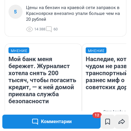
Цены на бензин на краевой сети заправок в
5
Красноярске внезапно упали больше чем на
20 рублей
14 388
60
МНЕНИЕ
МНЕНИЕ
Мой банк меня
Наследие, кото
бережет. Журналист
чудом не разва
хотела снять 200
транспортный 
тысяч, чтобы погасить
разнес миф о 
кредит, — к ней домой
советских доро
приехала служба
безопасности
Олег Арефьев
12
Блогер, предпри
Ксения Владимирская
Комментарии
владелец в тра
Автор мнения
бизнесе