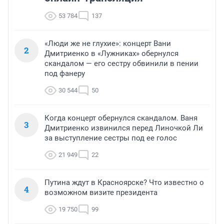
53 784
137
«Люди же не глухие»: концерт Вани
2
Дмитриенко в «Лужниках» обернулся
скандалом — его сестру обвинили в пении
под фанеру
30 544
50
Когда концерт обернулся скандалом. Ваня
3
Дмитриенко извинился перед Линочкой Ли
за выступление сестры под ее голос
21 949
22
Путина ждут в Красноярске? Что известно о
4
возможном визите президента
19 750
99