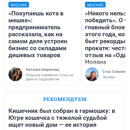
МНЕНИЕ
МНЕНИЕ
«Покупаешь кота в
«Никого нельз
мешке»:
победить». О ч
предприниматель
главный блокб
рассказала, как на
этого года, ко
самом деле устроен
бьет рекорды 
бизнес со складами
прокате: честн
дешевых товаров
отзыв на «Оди
Нолана
Наталья Шорохова
Стас Соколов
Открыла кофейную точку на
Эксперт
деньги соцразвития
РЕКОМЕНДУЕМ
Кишечник был собран в гармошку: в
Югре кошечка с тяжелой судьбой
ищет новый дом — ее история