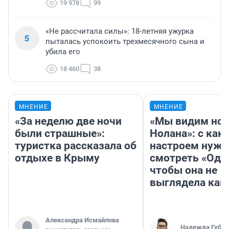
19 978
99
«Не рассчитала силы»: 18-летняя ужурка
5
пыталась успокоить трехмесячного сына и
убила его
18 460
38
МНЕНИЕ
МНЕНИЕ
«За неделю две ночи
«Мы видим нов
были страшные»:
Нолана»: с как
туристка рассказала об
настроем нужн
отдыхе в Крыму
смотреть «Оди
чтобы она не
выглядела как
Александра Исмайлова
Надежда Губар