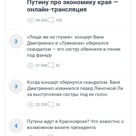
Путину про экономику края —
онлайн-трансляция
54 264
145
«Люди же не глухие»: концерт Вани
2
Дмитриенко в «Лужниках» обернулся
скандалом — его сестру обвинили в пении
под фанеру
31 368
52
Когда концерт обернулся скандалом. Ваня
3
Дмитриенко извинился перед Линочкой Ли
за выступление сестры под ее голос
22 255
24
Путина ждут в Красноярске? Что известно о
4
возможном визите президента