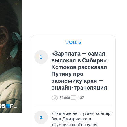
ТОП 5
«Зарплата — самая
1
высокая в Сибири»:
Котюков рассказал
Путину про
экономику края —
онлайн-трансляция
53 868
137
«Люди же не глухие»: концерт
2
Вани Дмитриенко в
«Лужниках» обернулся