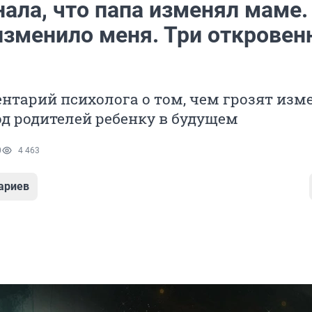
нала, что папа изменял маме.
 изменило меня. Три открове
тарий психолога о том, чем грозят изм
од родителей ребенку в будущем
0
4 463
ариев