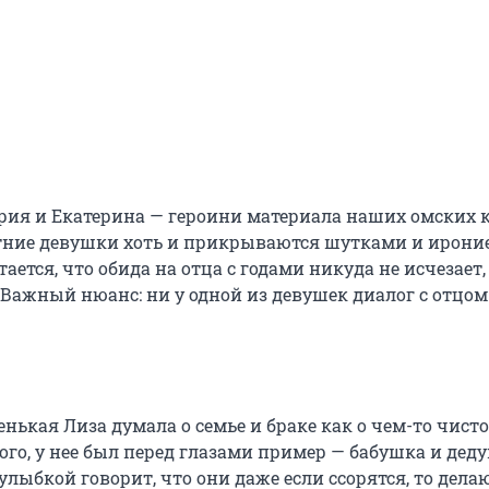
ерия и Екатерина — героини материала наших омских к
етние девушки хоть и прикрываются шутками и ироние
ается, что обида на отца с годами никуда не исчезает,
Важный нюанс: ни у одной из девушек диалог с отцом 
енькая Лиза думала о семье и браке как о чем-то чист
ого, у нее был перед глазами пример — бабушка и дед
 улыбкой говорит, что они даже если ссорятся, то делаю