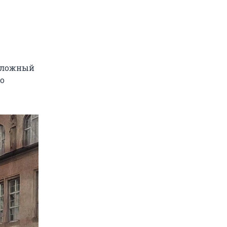
 сложный
то