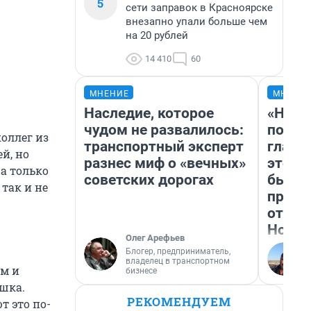
5
сети заправок в Красноярске
внезапно упали больше чем
на 20 рублей
14 410
60
МНЕНИЕ
МНЕНИ
Наследие, которое
«Нико
чудом не развалилось:
побед
оллег из
транспортный эксперт
главн
й, но
разнес миф о «вечных»
этого
 а только
советских дорогах
бьет 
так и не
прока
отзыв
Нолан
Олег Арефьев
Блогер, предприниматель,
владелец в транспортном
ом и
бизнесе
ушка.
РЕКОМЕНДУЕМ
т это по-