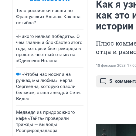
Как я уз
Тело россиянки нашли во
как это
Французских Альпах. Как она
погибла?
истории
«Никого нельзя победить». О
Плюс коммен
чем главный блокбастер этого
года, который бьет рекорды в
отца и разв
прокате: честный отзыв на
«Одиссею» Нолана
18 февраля 2023, 17:0
«Чтобы нас носили на
ручках, мы любим»: нерпа
5
коммент
Сергеевна, которую спасли
бельком, стала звездой Сети.
Видео
Медведя из придорожного
кафе «Тайга» проверили
трижды — выводы
Росприроднадзора