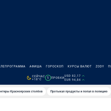
ЕЛЕПРОГРАММА
АФИША
ГОРОСКОП
КУРСЫ ВАЛЮТ
ZODY
П
USD 82,17
СЕЙЧАС
1
ПРОБКИ
+18°C
EUR 94,84
онтеры Красноярских столбов
Протыкал продукты и попал в полицию