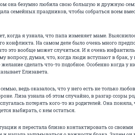
ком она безумно любила свою большую и дружную сем
ала семейных праздников, чтобы собраться всем вмес
ет, когда я узнала, что папа изменяет маме. Выяснилос
го конфликта. На самом деле было очень много предп
 что это вообще может случиться. И я очень инфантил
му вопросу, думая, что, когда люди вступают в брак, у
 желание сделать что-то подобное. Особенно когда у ни
казывает Елизавета.
семью, ведь оказалось, что у него есть не только любо
ороне. Лиза узнала об этом случайно, в разгар ссоры ро
спугалась потерять кого-то из родителей. Она поняла, 
тся выбирать, с кем остаться.
итуации я перестала близко контактировать со своими
 и начала задумываться о важности брака. Зачем он