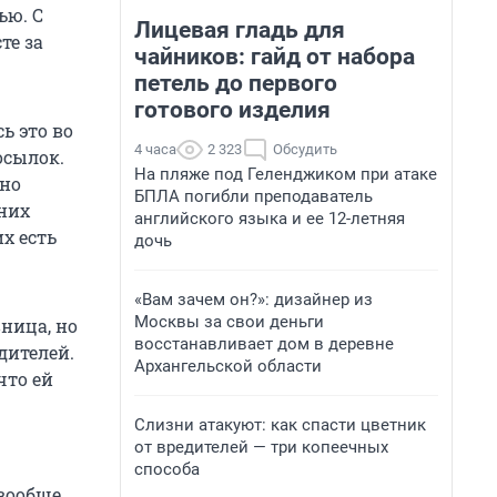
ью. С
Лицевая гладь для
те за
чайников: гайд от набора
петель до первого
готового изделия
ь это во
4 часа
2 323
Обсудить
осылок.
На пляже под Геленджиком при атаке
ьно
БПЛА погибли преподаватель
 них
английского языка и ее 12-летняя
х есть
дочь
«Вам зачем он?»: дизайнер из
Москвы за свои деньги
вница, но
восстанавливает дом в деревне
дителей.
Архангельской области
что ей
Слизни атакуют: как спасти цветник
от вредителей — три копеечных
способа
 вообще