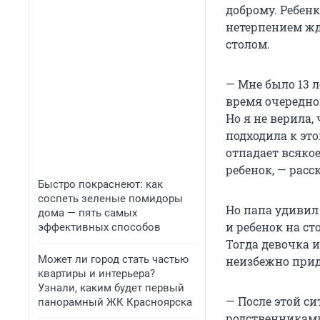
доброму. Ребен
нетерпением жд
столом.
— Мне было 13 л
время очередно
Но я не верила,
подходила к это
отпадает всякое
ребенок, — расс
Быстро покраснеют: как
соспеть зеленые помидоры
Но папа удивил 
дома — пять самых
и ребенок на ст
эффективных способов
Тогда девочка и
Может ли город стать частью
неизбежно приде
квартиры и интерьера?
Узнали, каким будет первый
— После этой с
панорамный ЖК Красноярска
родственниками