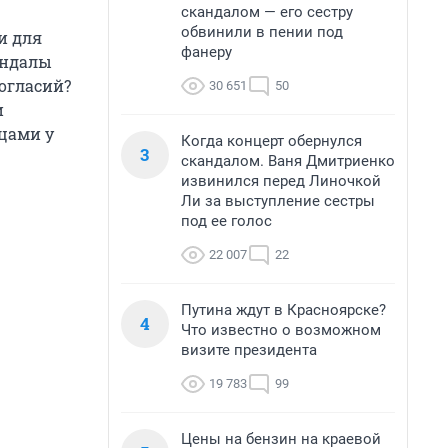
скандалом — его сестру
обвинили в пении под
и для
фанеру
андалы
ногласий?
30 651
50
и
тцами у
Когда концерт обернулся
3
скандалом. Ваня Дмитриенко
извинился перед Линочкой
Ли за выступление сестры
под ее голос
22 007
22
Путина ждут в Красноярске?
4
Что известно о возможном
визите президента
19 783
99
Цены на бензин на краевой