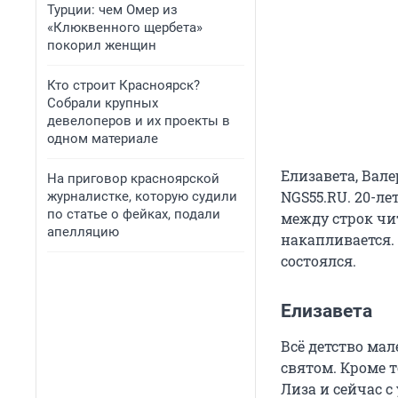
Турции: чем Омер из
«Клюквенного щербета»
покорил женщин
Кто строит Красноярск?
Собрали крупных
девелоперов и их проекты в
одном материале
Елизавета, Вал
На приговор красноярской
NGS55.RU. 20-л
журналистке, которую судили
по статье о фейках, подали
между строк чит
апелляцию
накапливается. 
состоялся.
Елизавета
Всё детство мал
святом. Кроме т
Лиза и сейчас с